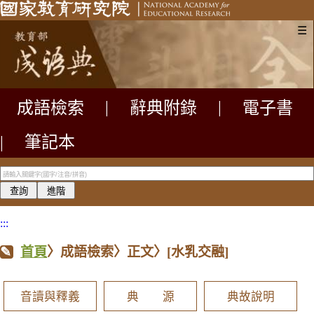
☰
成語檢索
|
辭典附錄
|
電子書
|
筆記本
:::
首頁
〉成語檢索〉正文〉
[水乳交融]
音讀與釋義
典 源
典故說明