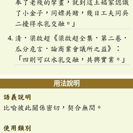
奉了老殘的擘畫，就到這土娼家認識
了小金子，同嫖共賭，幾日工夫同吳
二擾得水乳交融。」
清．梁啟超《梁啟超全集．第二卷．
瓜分危言．論商業會議所之益》：
「四則可以水乳交融，共興實業。」
用法說明
語義說明
比喻彼此關係密切，契合無間。
使用類別