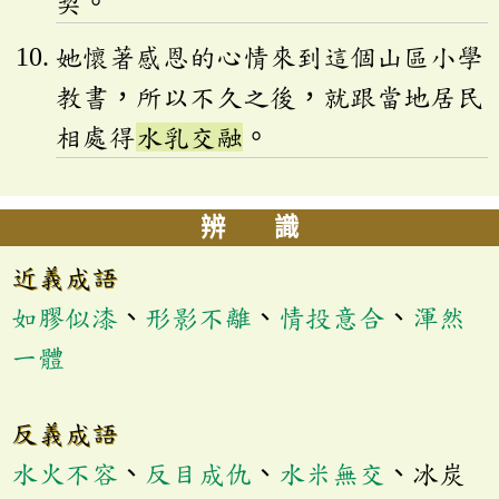
契。
她懷著感恩的心情來到這個山區小學
教書，所以不久之後，就跟當地居民
相處得
水乳交融
。
辨 識
近義成語
如膠似漆
、
形影不離
、
情投意合
、
渾然
一體
反義成語
水火不容
、
反目成仇
、
水米無交
、冰炭