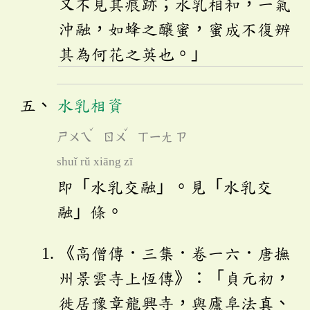
又不見其痕跡；水乳相和，一氣
沖融，如蜂之釀蜜，蜜成不復辨
其為何花之英也。」
水乳相資
ˇ
ˇ
ㄕㄨㄟ
ㄖㄨ
ㄒㄧㄤ
ㄗ
shuǐ rǔ xiāng zī
即「水乳交融」。見「水乳交
融」條。
《高僧傳．三集．卷一六．唐撫
州景雲寺上恆傳》：「貞元初，
徙居豫章龍興寺，與廬阜法真、