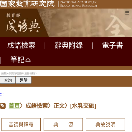
☰
成語檢索
|
辭典附錄
|
電子書
|
筆記本
:::
首頁
〉成語檢索〉正文〉
[水乳交融]
音讀與釋義
典 源
典故說明