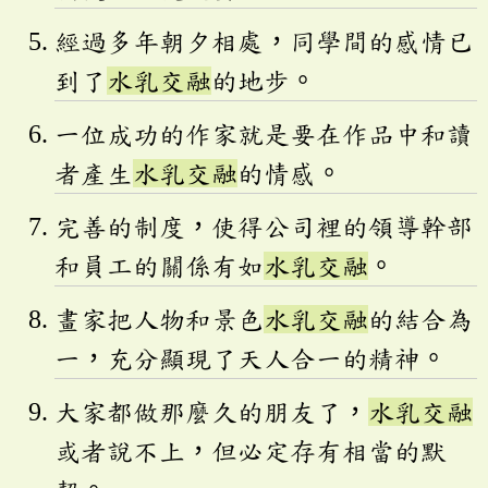
經過多年朝夕相處，同學間的感情已
到了
水乳交融
的地步。
一位成功的作家就是要在作品中和讀
者產生
水乳交融
的情感。
完善的制度，使得公司裡的領導幹部
和員工的關係有如
水乳交融
。
畫家把人物和景色
水乳交融
的結合為
一，充分顯現了天人合一的精神。
大家都做那麼久的朋友了，
水乳交融
或者說不上，但必定存有相當的默