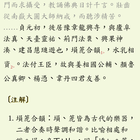
門而求攝受，教誦佛典日計千言。壯齒
從南嶽大圓大師納戒，而聽涉精苦。
……
貞元初，徙居豫章龍興寺，與廬阜
法真、天臺靈祐、荊門法、興果神
湊、建昌慧璡遊也，塤箎合韻
，水乳相
1>
資
。法付王臣，故與姜相國公輔、顏魯
2>
公真卿、楊憑、韋丹四君友善。
〔注解〕
塤箎合韻：塤、箎皆為古代的樂器，
二者合奏時聲調和諧。比喻相處和