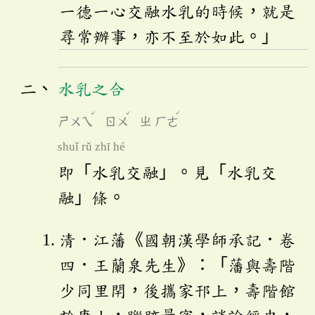
一德一心交融水乳的時候，就是
尋常辦事，亦不至於如此。」
水乳之合
ˇ
ˇ
ˊ
ㄕㄨㄟ
ㄖㄨ
ㄓ
ㄏㄜ
shuǐ rǔ zhī hé
即「水乳交融」。見「水乳交
融」條。
清．江藩《國朝漢學師承記．卷
四．王蘭泉先生》：「藩與壽階
少同里閈，後攜家邗上，壽階館