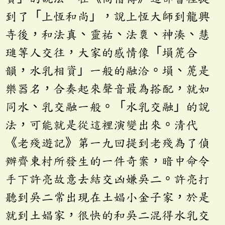
到了「上恆和尚」，說上恆大師到龍興
寺後，和法真、靈祐、法、神湊、慧
璡等人交往，大家的感情像「塤箎合
韻，水乳相資」一般的融洽。塤、箎是
樂器名，合奏起來聲音最為搭配，就如
同水、乳交融一般。「水乳交融」的說
法，可能就是從這裡演變出來。清代
《老殘遊記》第一九回提到老殘為了偵
辦齊東村所發生的一件奇案，暗中命令
手下許亮故意去結交凶嫌吳二。許亮打
聽到吳二常出現在土娼小金子家，於是
就到土娼家，很快的和吳二混得水乳交