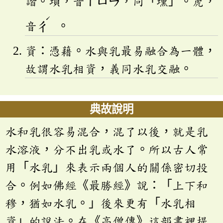
諧。塤，音
ㄒㄩㄣ
，同「壎」。箎，
ˊ
音
ㄔ
。
資：憑藉。水與乳最易融合為一體，
故謂水乳相資，義同水乳交融。
典故說明
水和乳很容易混合，混了以後，就是乳
水溶液，分不出乳或水了。所以古人常
用「水乳」來表示兩個人的關係密切投
合。例如佛經《最勝經》說：「上下和
穆，猶如水乳。」後來更有「水乳相
資」的說法。在《高僧傳》這部書裡提