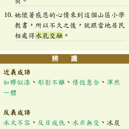
契。
她懷著感恩的心情來到這個山區小學
教書，所以不久之後，就跟當地居民
相處得
水乳交融
。
辨 識
近義成語
如膠似漆
、
形影不離
、
情投意合
、
渾然
一體
反義成語
水火不容
、
反目成仇
、
水米無交
、冰炭