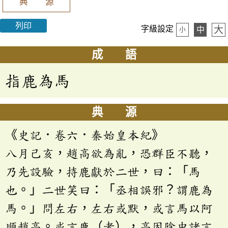
典 源
列印
大
字級設定
中
小
成 語
指鹿為馬
典 源
《史記．卷六．秦始皇本紀》
八月己亥，趙高欲為亂，恐群臣不聽，
乃先設驗，持鹿獻於二世，曰：「馬
也。」二世笑曰：「丞相誤邪？謂鹿為
馬。」問左右，左右或默，或言馬以阿
順趙高。或言鹿（者），高因陰中諸言