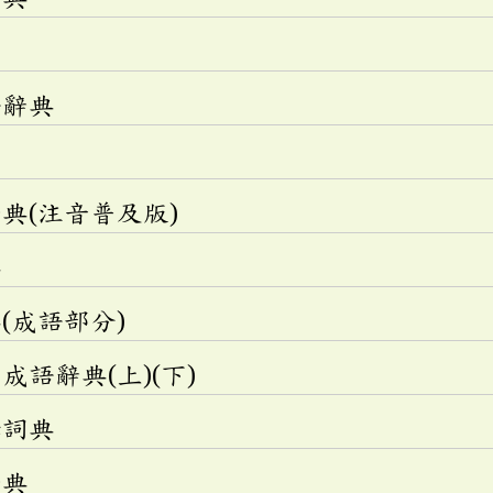
語辭典
典(注音普及版)
典
(成語部分)
語辭典(上)(下)
釋詞典
辭典