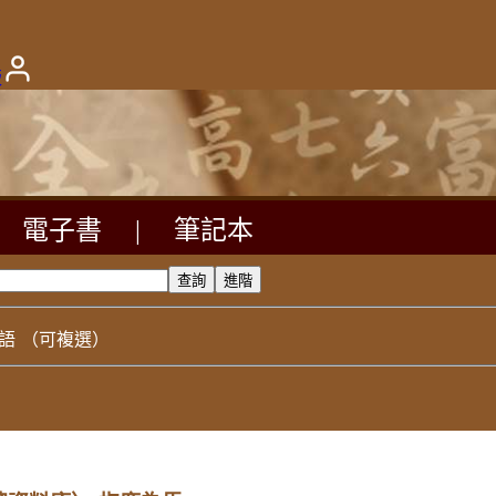
版
電子書
|
筆記本
語
（可複選）