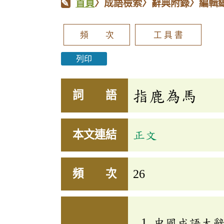
首頁
〉成語檢索〉辭典附錄〉編輯
頻 次
工 具 書
列印
指鹿為馬
詞 語
本文連結
正文
頻 次
26
中國成語大