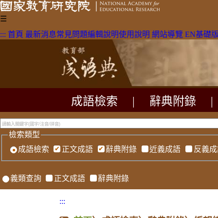
☰
:::
首頁
最新消息
常見問題
編輯說明
使用說明
網站導覽
EN
基礎
成語檢索
|
辭典附錄
|
檢索類型
成語檢索
正文成語
辭典附錄
近義成語
反義成
義類查詢
正文成語
辭典附錄
:::