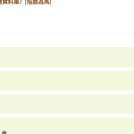
總資料庫〉
[指鹿為馬]
辭典