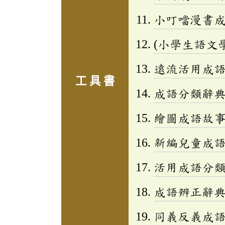
小叮噹漫書成語
(小學生語文
遠流活用成
工 具 書
成語分類辭典(
繪圖成語故事三
新編兒童成語小百
活用成語分類辭
成語辨正辭
同義反義成