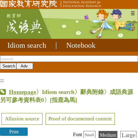
☰
Idiom search
|
Notebook
:::
Homepage
〉Idiom search〉辭典附錄〉成語典源
另可參考資料表0〉
[指鹿為馬]
Allusion source
Proof of documented content
Print
Large
Font
Medium
Small