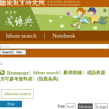
☰
Idiom search
|
Notebook
:::
Homepage
〉Idiom search〉辭典附錄〉成語典源
另可參考資料表〉
[指鹿為馬]
Allusion source
Print
Large
Font
Medium
Small