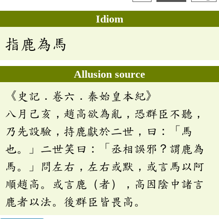
Idiom
指鹿為馬
Allusion source
《史記．卷六．秦始皇本紀》
八月己亥，趙高欲為亂，恐群臣不聽，
乃先設驗，持鹿獻於二世，曰：「馬
也。」二世笑曰：「丞相誤邪？謂鹿為
馬。」問左右，左右或默，或言馬以阿
順趙高。或言鹿（者），高因陰中諸言
鹿者以法。後群臣皆畏高。