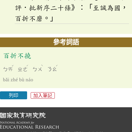
評．批新序二十條》：「至誠為國，
百折不磨。」
參考詞語
百折不撓
ˇ
ˊ
ˋ
ˊ
ㄅㄞ
ㄓㄜ
ㄅㄨ
ㄋㄠ
bǎi zhé bù náo
列印
加入筆記