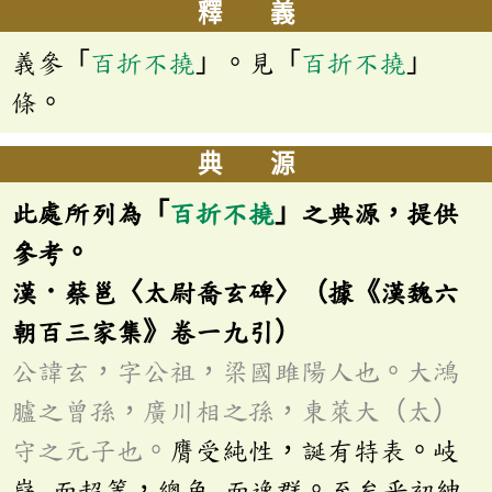
釋 義
義參「
百折不撓
」。見「
百折不撓
」
條。
典 源
此處所列為「
百折不撓
」之典源，提供
參考。
漢．蔡邕〈太尉喬玄碑〉（據《漢魏六
朝百三家集》卷一九引）
公諱玄，字公祖，梁國雎陽人也。大鴻
臚之曾孫，廣川相之孫，東萊大（太）
守之元子也。
膺受純性，誕有特表。岐
嶷
而超等，總角
而逸群。至矣乎初紳