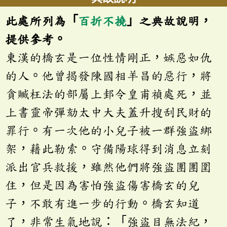
此處所列為「
百折不撓
」之典故說明，
提供參考。
東漢的橋玄是一位性情剛正，嫉惡如仇
的人。他曾揭發陳國相羊昌的惡行，將
貪贓枉法的部屬上邽令皇甫禎處死，並
上書靈帝彈劾太中大夫蓋升搜刮民財的
罪行。有一次他的小兒子被一群強盜綁
架，藉此勒索。守備陽球得到消息立刻
派出官兵救援，雖然他們將強盜團團圍
住，但是因為害怕強盜傷害橋玄的兒
子，不敢有進一步的行動。橋玄知道
了，非常生氣地說：「強盜目無法紀，