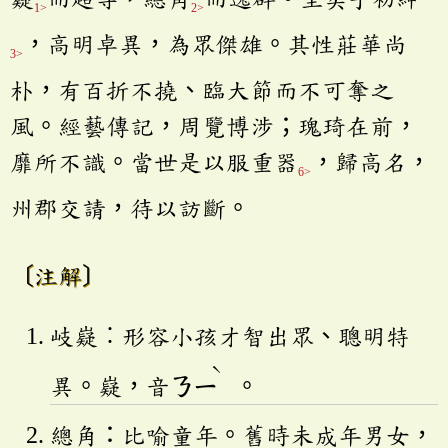
1>
2>
，高明卓異，為眾傑雄。其性莊華尚
3>
朴，有百折不撓、臨大節而不可奪之
風。經藝傳記，周覽博涉；瑰琦在前，
靡所不識。當世是以服重器
，歸高名，
6>
州郡交請，待以訪斷。
〔注解〕
岐嶷︰形容小孩才智出眾、聰明特
ˋ
異。嶷，音
ㄋㄧ
。
總角：比喻童年。舊時未成年男女，