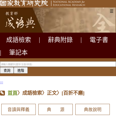
☰
成語檢索
|
辭典附錄
|
電子書
|
筆記本
:::
首頁
〉成語檢索〉正文〉
[百折不磨]
音讀與釋義
典 源
典故說明