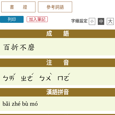
書 證
參考詞語
列印
加入筆記
大
字級設定
中
小
成 語
百折不磨
注 音
ˇ
ˊ
ˋ
ˊ
ㄅㄞ
ㄓㄜ
ㄅㄨ
ㄇㄛ
漢語拼音
bǎi zhé bù mó