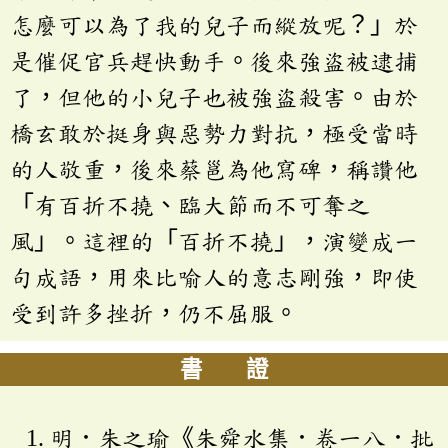
怎麼可以為了我的兒子而縱放呢？」於
是催促官兵趕快動手。後來強盜被逮捕
了，但他的小兒子也被強盜殺害。由於
橋玄敢於挺身與惡勢力對抗，極受當時
的人敬重，後來蔡邕為他寫碑，稱讚他
「有百折不撓、臨大節而不可奪之
風」。這裡的「百折不撓」，演變成一
句成語，用來比喻人的意志剛強，即使
受到許多挫折，仍不屈服。
書 證
明．朱之瑜《朱舜水集．卷一八．批