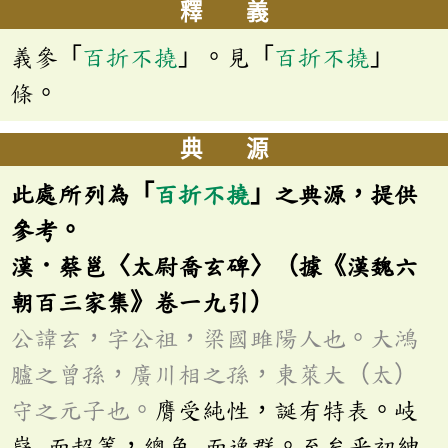
釋 義
義參「
百折不撓
」。見「
百折不撓
」
條。
典 源
此處所列為「
百折不撓
」之典源，提供
參考。
漢．蔡邕〈太尉喬玄碑〉（據《漢魏六
朝百三家集》卷一九引）
公諱玄，字公祖，梁國雎陽人也。大鴻
臚之曾孫，廣川相之孫，東萊大（太）
守之元子也。
膺受純性，誕有特表。岐
嶷
而超等，總角
而逸群。至矣乎初紳