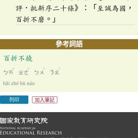
評．批新序二十條》：「至誠為國，
百折不磨。」
參考詞語
百折不撓
ˇ
ˊ
ˋ
ˊ
ㄅㄞ
ㄓㄜ
ㄅㄨ
ㄋㄠ
bǎi zhé bù náo
列印
加入筆記