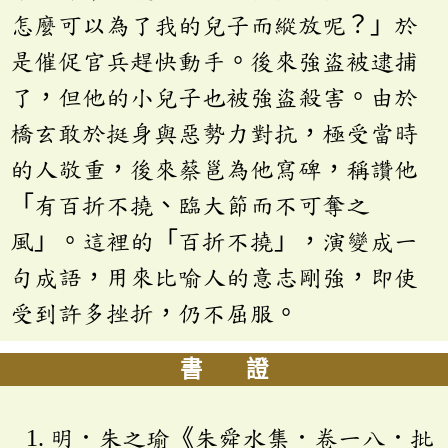
怎麼可以為了我的兒子而縱放呢？」於
是催促官兵趕快動手。後來強盜被逮捕
了，但他的小兒子也被強盜殺害。由於
橋玄敢於挺身與惡勢力對抗，極受當時
的人敬重，後來蔡邕為他寫碑，稱讚他
「有百折不撓、臨大節而不可奪之
風」。這裡的「百折不撓」，演變成一
句成語，用來比喻人的意志剛強，即使
受到許多挫折，仍不屈服。
書 證
明．朱之瑜《朱舜水集．卷一八．批