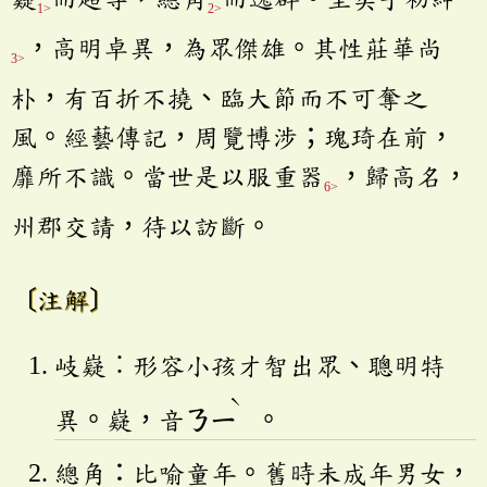
1>
2>
，高明卓異，為眾傑雄。其性莊華尚
3>
朴，有百折不撓、臨大節而不可奪之
風。經藝傳記，周覽博涉；瑰琦在前，
靡所不識。當世是以服重器
，歸高名，
6>
州郡交請，待以訪斷。
〔注解〕
岐嶷︰形容小孩才智出眾、聰明特
ˋ
異。嶷，音
ㄋㄧ
。
總角：比喻童年。舊時未成年男女，