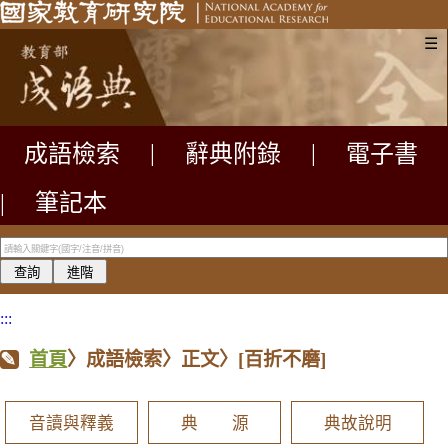
☰
成語檢索
|
辭典附錄
|
電子書
|
筆記本
:::
首頁
〉成語檢索〉正文〉
[百折不磨]
音讀與釋義
典 源
典故說明