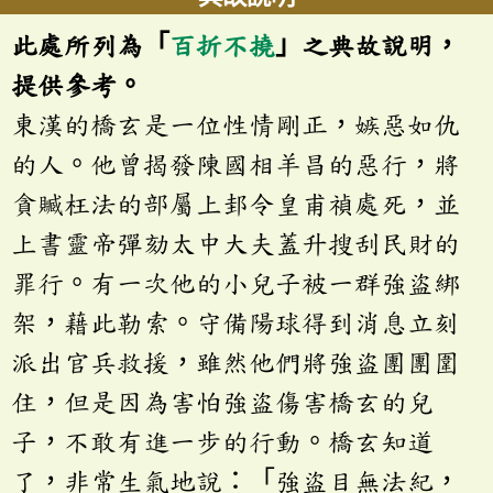
此處所列為「
百折不撓
」之典故說明，
提供參考。
東漢的橋玄是一位性情剛正，嫉惡如仇
的人。他曾揭發陳國相羊昌的惡行，將
貪贓枉法的部屬上邽令皇甫禎處死，並
上書靈帝彈劾太中大夫蓋升搜刮民財的
罪行。有一次他的小兒子被一群強盜綁
架，藉此勒索。守備陽球得到消息立刻
派出官兵救援，雖然他們將強盜團團圍
住，但是因為害怕強盜傷害橋玄的兒
子，不敢有進一步的行動。橋玄知道
了，非常生氣地說：「強盜目無法紀，