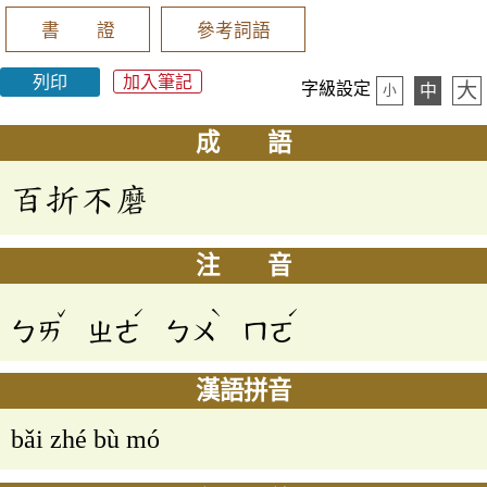
書 證
參考詞語
列印
加入筆記
大
字級設定
中
小
成 語
百折不磨
注 音
ˇ
ˊ
ˋ
ˊ
ㄅㄞ
ㄓㄜ
ㄅㄨ
ㄇㄛ
漢語拼音
bǎi zhé bù mó