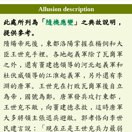
Allusion description
此處所列為「
隨機應變
」之典故說明，
提供參考。
隋煬帝死後，東都洛陽掌握在楊侗和大
臣王世充手裡。各地起義軍除了瓦崗軍
之外，還有竇建德領導的河北起義軍和
杜伏威領導的江淮起義軍，另外還有李
淵的唐軍。王世充在打敗瓦崗軍後自立
為帝，國號為鄭。唐軍發兵攻打東都，
王世充不敵，向竇建德求救，這時唐軍
大多將領主張退兵避敵。郭孝恪向李世
民建言說：「現在正是王世充兵力最弱