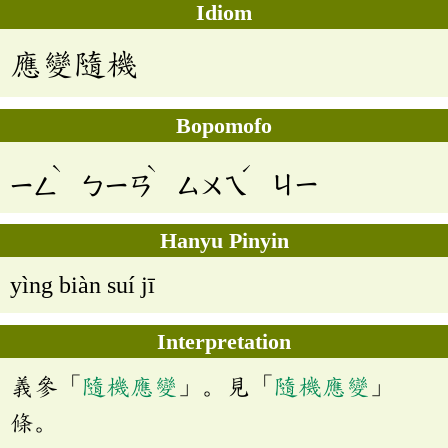
Idiom
應變隨機
Bopomofo
ˋ
ˋ
ˊ
ㄧㄥ
ㄅㄧㄢ
ㄙㄨㄟ
ㄐㄧ
Hanyu Pinyin
yìng biàn suí jī
Interpretation
義參「
隨機應變
」。見「
隨機應變
」
條。