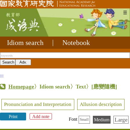
☰
Idiom search
|
Notebook
:::
Homepage
〉Idiom search〉Text〉
[應變隨機]
Pronunciation and Interpretation
Allusion description
Print
Add note
Large
Font
Medium
Small