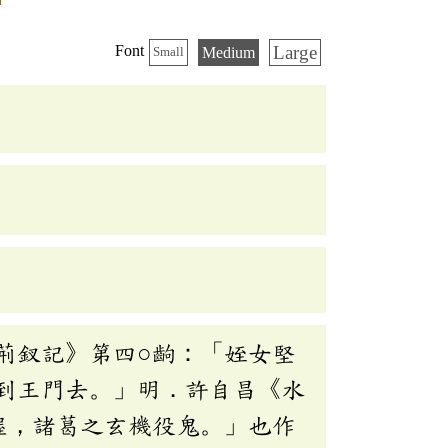
Large
Font
Medium
Small
荊釵記》第四○齣：「姪女堅
到王門去。」明．許自昌《水
幄，諸葛之玄機役鬼。」也作