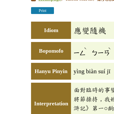
Print
應變隨機
Idiom
ˋ
ˋ
Bopomofo
ㄧㄥ
ㄅㄧㄢ
Hanyu Pinyin
yìng biàn suí jī
面對臨時的事
將節操持，我
Interpretation
滸記》第一○