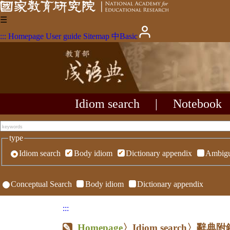
☰
:::
Homepage
User guide
Sitemap
中
Basic
Idiom search
|
Notebook
type
Idiom search
Body idiom
Dictionary appendix
Ambigu
Conceptual Search
Body idiom
Dictionary appendix
:::
Homepage
〉Idiom search〉辭典附錄〉R