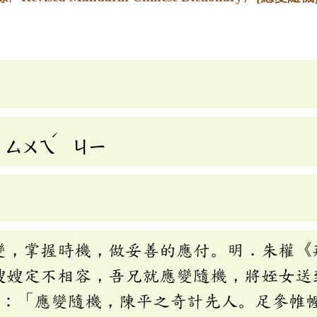
ˊ
ㄙㄨㄟ
ㄐㄧ
變，掌握時機，做妥善的應付。明．朱權《
嫂嫂定不相容，吾兄就應變隨機，將姪女送
齣：「應變隨機，陳平之奇計先人。足參帷