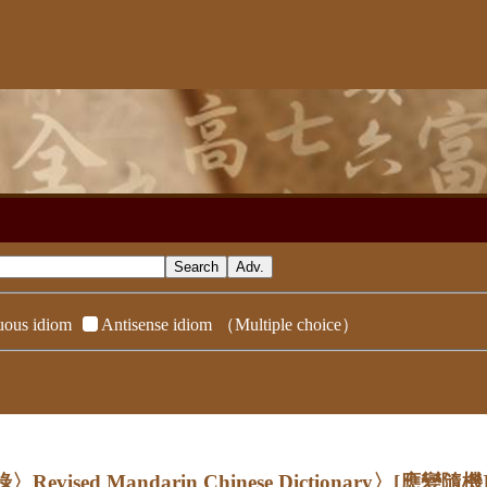
ous idiom
Antisense idiom
（Multiple choice）
evised Mandarin Chinese Dictionary〉
[應變隨機