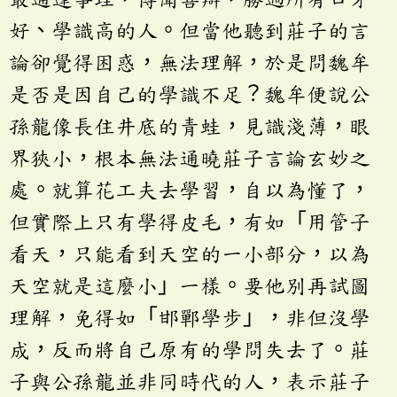
好、學識高的人。但當他聽到莊子的言
論卻覺得困惑，無法理解，於是問魏牟
是否是因自己的學識不足？魏牟便說公
孫龍像長住井底的青蛙，見識淺薄，眼
界狹小，根本無法通曉莊子言論玄妙之
處。就算花工夫去學習，自以為懂了，
但實際上只有學得皮毛，有如「用管子
看天，只能看到天空的一小部分，以為
天空就是這麼小」一樣。要他別再試圖
理解，免得如「邯鄲學步」，非但沒學
成，反而將自己原有的學問失去了。莊
子與公孫龍並非同時代的人，表示莊子