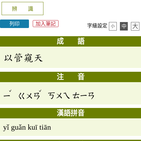
辨 識
列印
加入筆記
大
字級設定
中
小
成 語
以管窺天
注 音
ˇ
ˇ
ㄧ
ㄍㄨㄢ
ㄎㄨㄟ
ㄊㄧㄢ
漢語拼音
yǐ guǎn kuī tiān