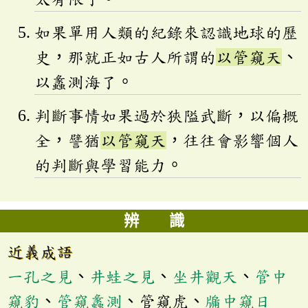
如果單用人類的紀錄來認識地球的歷
史，那就正如古人所謂的
以管窺天
、
以蠡測海了。
判斷事情如果過於狹隘武斷，以偏概
全，譬猶
以管窺天
，往往會影響個人
的判斷與學習能力。
辨 識
近義成語
一孔之見
、
井蛙之見
、
坐井觀天
、
管中
窺豹
、
管窺蠡測
、管窺虎、
牖中窺日