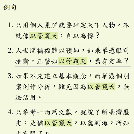
例句
只用個人見解就要評定天下人物，不
就像
以管窺天
，自以為博？
人世間禍福難以預知，如果單憑眼前
推斷，正譬如
以管窺天
，焉有定準？
如果不先建立基本觀念，而單憑個別
案例作分析，難免因為
以管窺天
，無
法活用。
只參考一兩篇文獻，就說了解臺灣歷
史，是猶
以管窺天
，以蠡測海，所知
太有限了。