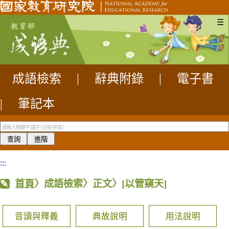
☰
成語檢索
|
辭典附錄
|
電子書
|
筆記本
:::
首頁
〉成語檢索〉正文〉
[以管窺天]
音讀與釋義
典故說明
用法說明