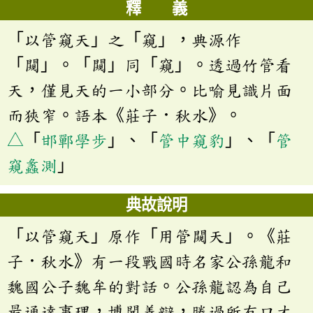
釋 義
「以管窺天」之「窺」，典源作
「闚」。「闚」同「窺」。透過竹管看
天，僅見天的一小部分。比喻見識片面
而狹窄。語本《莊子．秋水》。
△
「
邯鄲學步
」、「
管中窺豹
」、「
管
窺蠡測
」
典故說明
「以管窺天」原作「用管闚天」。《莊
子．秋水》有一段戰國時名家公孫龍和
魏國公子魏牟的對話。公孫龍認為自己
最通達事理，博聞善辯，勝過所有口才