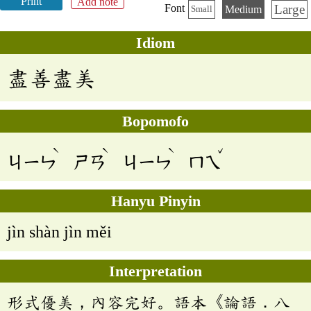
Print
Add note
Large
Font
Medium
Small
Idiom
盡善盡美
Bopomofo
ˋ
ˋ
ˋ
ˇ
ㄐㄧㄣ
ㄕㄢ
ㄐㄧㄣ
ㄇㄟ
Hanyu Pinyin
jìn shàn jìn měi
Interpretation
形式優美，內容完好。語本《論語．八