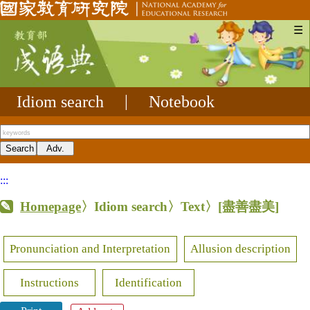
☰
Idiom search
|
Notebook
:::
Homepage
〉Idiom search〉Text〉
[盡善盡美]
Pronunciation and Interpretation
Allusion description
Instructions
Identification