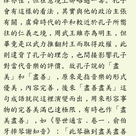
律亦佳，但在意境上卻略遜一籌。孔子
會有這樣的看法，其實與他的政治主張
有關，虞舜時代的平和較近於孔子所嚮
往的仁義之境，周武王雖亦為明主，但
畢竟是以武力推翻紂王而取得政權，此
則違背了孔子的理念，也間接影響孔子
對當代音樂的評價。故孔子說的「盡
美」和「盡善」，原來是指音樂的形式
優美，內容完善，後來「盡善盡美」這
句成語就從這裡演變而出，用來形容事
物的完善美滿已達極限，有時也作「盡
美盡善」，如《警世通言．卷一．俞伯
牙摔琴謝知音》：「此琴撫到盡美盡善