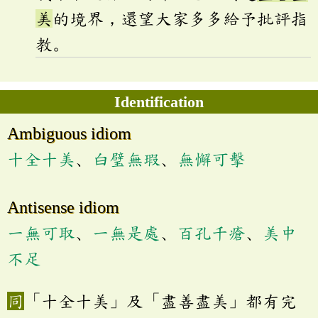
美
的境界，還望大家多多給予批評指
教。
Identification
Ambiguous idiom
十全十美
、
白璧無瑕
、
無懈可擊
Antisense idiom
一無可取
、
一無是處
、
百孔千瘡
、
美中
不足
「十全十美」及「盡善盡美」都有完