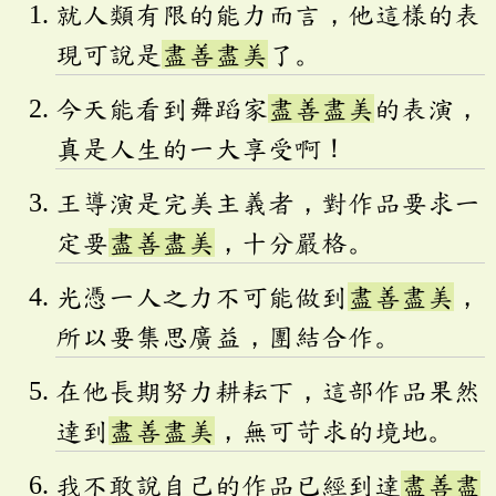
就人類有限的能力而言，他這樣的表
現可說是
盡善盡美
了。
今天能看到舞蹈家
盡善盡美
的表演，
真是人生的一大享受啊！
王導演是完美主義者，對作品要求一
定要
盡善盡美
，十分嚴格。
光憑一人之力不可能做到
盡善盡美
，
所以要集思廣益，團結合作。
在他長期努力耕耘下，這部作品果然
達到
盡善盡美
，無可苛求的境地。
我不敢說自己的作品已經到達
盡善盡