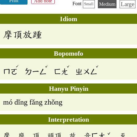
Print
Add note
Large
Font
Medium
Small
Idiom
摩頂放踵
Bopomofo
ˊ
ˇ
ˇ
ˇ
ㄇㄛ
ㄉㄧㄥ
ㄈㄤ
ㄓㄨㄥ
Hanyu Pinyin
mó dǐng fǎng zhǒng
Interpretation
ˇ
摩，磨。頂，頭頂。放，音ㄈㄤ
，至。