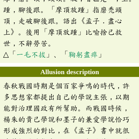
踵，腳後跟。「摩頂放踵」指磨禿頭
頂，走破腳後跟。語出《孟子．盡心
上》。後用「摩頂放踵」比喻捨己救
世，不辭勞苦。
△「
一毛不拔
」、「
鞠躬盡瘁
」
Allusion description
春秋戰國時期是個百家爭鳴的時代，許
多思想家都提出自己的學說主張，以期
能對治理國政有所幫助。而戰國時候，
楊朱的貴己學說和墨子的兼愛學說恰巧
形成強烈的對比，在《孟子》書中就很