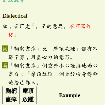
Dialectical
ˇ
放，音ㄈㄤ
。至的意思。
不可寫作
「仿」。
「鞠躬盡瘁」及「摩頂放踵」都有不
辭辛勞，用盡心力的意思。
「鞠躬盡瘁」側重於小心謹慎地竭心
盡力；「摩頂放踵」側重於捨身搏命
地捨己為人。
鞠躬
摩頂
Example
盡瘁
放踵