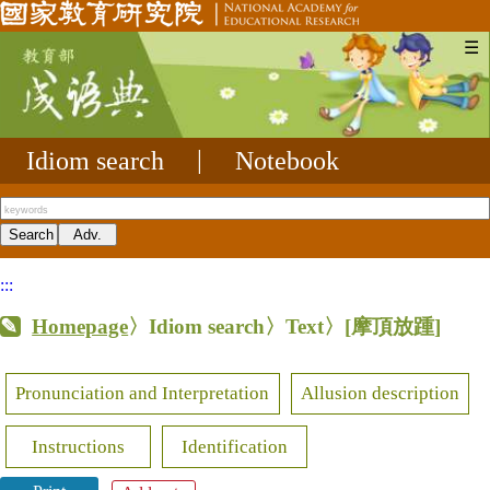
☰
Idiom search
|
Notebook
:::
Homepage
〉Idiom search〉Text〉
[摩頂放踵]
Pronunciation and Interpretation
Allusion description
Instructions
Identification