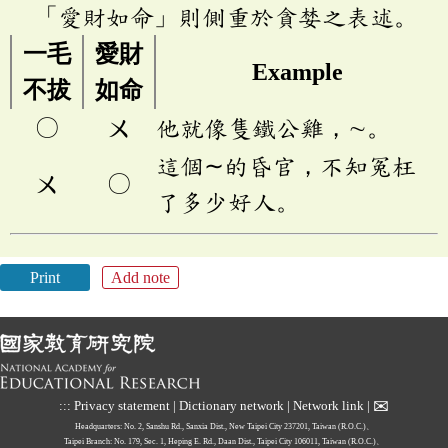
「愛財如命」則側重於貪婪之表述。
一毛
愛財
Example
不拔
如命
〇
ㄨ
他就像隻鐵公雞，∼。
這個∼的昏官，不知冤枉
ㄨ
〇
了多少好人。
Print
Add note
✉
:::
Privacy statement
|
Dictionary network
|
Network link
|
Headquarters: No. 2, Sanshu Rd., Sanxia Dist., New Taipei City 237201, Taiwan (R.O.C.)、
Taipei Branch: No. 179, Sec. 1, Heping E. Rd., Daan Dist., Taipei City 106011, Taiwan (R.O.C.)、