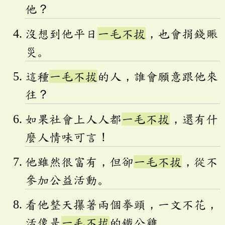
他？
沒想到他平日
一毛不拔
，也會捐錢賑
災。
這種
一毛不拔
的人，誰會願意跟他來
往？
如果社會上人人都
一毛不拔
，還有什
麼人情味可言！
他雖然很富有，但卻
一毛不拔
，從不
參加公益活動。
看他整天攥著兩個拳頭，一文不花，
活像是
一毛不拔
的鐵公雞。