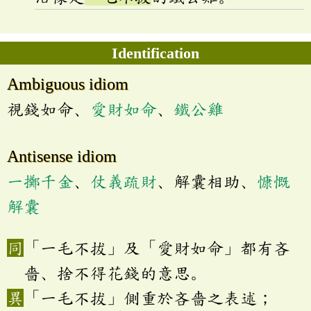
Identification
Ambiguous idiom
視錢如命、
愛財如命
、
鐵公雞
Antisense idiom
一擲千金
、
仗義疏財
、解囊相助、
慷慨
解囊
「一毛不拔」及「愛財如命」都有吝
嗇、捨不得花錢的意思。
「一毛不拔」側重於吝嗇之表述；