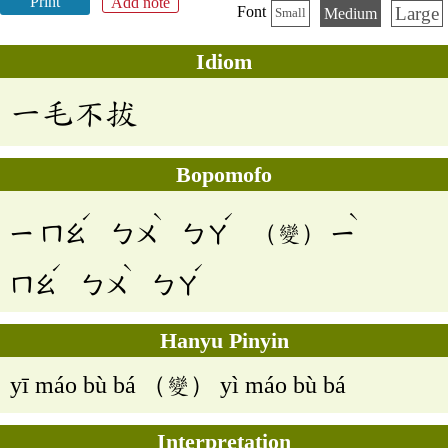
Print
Add note
Large
Font
Medium
Small
Idiom
一毛不拔
Bopomofo
ˊ
ˋ
ˊ
ˋ
ㄧ
ㄇㄠ
ㄅㄨ
ㄅㄚ
（變）
ㄧ
ˊ
ˋ
ˊ
ㄇㄠ
ㄅㄨ
ㄅㄚ
Hanyu Pinyin
yī máo bù bá （變） yì máo bù bá
Interpretation