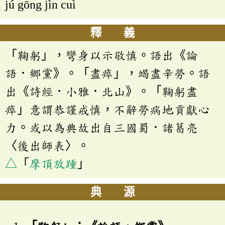
jú gōng jìn cuì
釋 義
「鞠躬」，彎身以示敬慎。語出《論
語．鄉黨》。「盡瘁」，竭盡辛勞。語
出《詩經．小雅．北山》。「鞠躬盡
瘁」意謂恭謹戒慎，不辭勞病地貢獻心
力。或以為典故出自三國蜀．諸葛亮
〈後出師表〉。
△
「
摩頂放踵
」
典 源