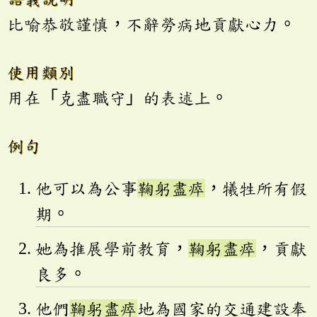
比喻恭敬謹慎，不辭勞病地貢獻心力。
使用類別
用在「克盡職守」的表述上。
例句
他可以為公事
鞠躬盡瘁
，犧牲所有假
期。
她為推展學前教育，
鞠躬盡瘁
，貢獻
良多。
他們
鞠躬盡瘁
地為國家的交通建設奉