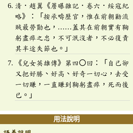
清．趙翼《簷曝雜記．卷六．綏寇紀
略》：「按承疇歷官，惟在前朝勦流
賊最勞勩也，……蓋其在前朝實有鞠
躬盡瘁之忠，不可泯沒者，不必復責
其半途失節也。」
《兒女英雄傳》第四〇回：「自己卻
又把好勝、好高、好奇一切心，去受
一切賺，一直賺到鞠躬盡瘁，死而後
已。」
用法說明
語義說明