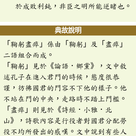
於成敗利鈍，非臣之明所能逆睹也。
典故說明
「鞠躬盡瘁」係由「鞠躬」及「盡瘁」
二語組合而成。
「鞠躬」見於《論語．鄉黨》，文中敘
述孔子在進入君門的時候，態度很恭
謹，彷彿國君的門容不下他的樣子。他
不站在門的中央，走路時不踏上門檻。
「盡瘁」則見於《詩經．小雅．北
山》，詩歌內容是行役者對國君分配勞
役不均所發出的感嘆。文中說到有些人