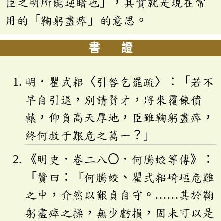
臣之明所能逆睹也」，其實就是現在常
用的「鞠躬盡瘁」的意思。
書 證
明．瞿式耜〈引咎乞罷疏〉：「若不
早自引退，別請賢才，將來覆餗僨
轅，仰負高天厚地，臣雖鞠躬盡瘁，
終何救于艱危之萬一？」
《明史．卷二八〇．何騰蛟等傳》：
「贊曰：『何騰蛟、瞿式耜崎嶇危難
之中，介然以艱貞自守。……其於鞠
躬盡瘁之操，無少虧損，固未可以是