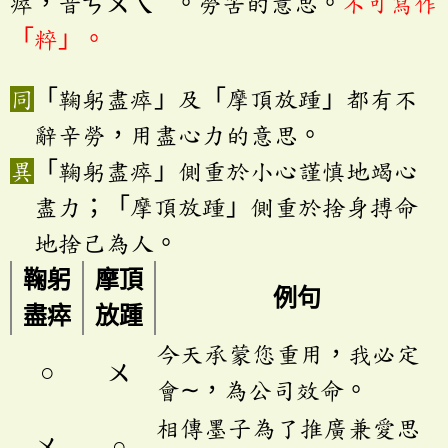
瘁，音ㄘㄨㄟ
。勞苦的意思。
不可寫作
「粹」。
「鞠躬盡瘁」及「摩頂放踵」都有不
辭辛勞，用盡心力的意思。
「鞠躬盡瘁」側重於小心謹慎地竭心
盡力；「摩頂放踵」側重於捨身搏命
地捨己為人。
鞠躬
摩頂
例句
盡瘁
放踵
今天承蒙您重用，我必定
○
ㄨ
會∼，為公司效命。
相傳墨子為了推廣兼愛思
ㄨ
○