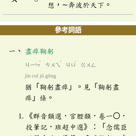
想，∼奔波於天下。
參考詞語
盡瘁鞠躬
ˋ
ˋ
ˊ
ㄐㄧㄣ
ㄘㄨㄟ
ㄐㄩ
ㄍㄨㄥ
jìn cuì jú gōng
猶「鞠躬盡瘁」。見「鞠躬盡
瘁」條。
《群音類選．官腔類．卷一〇．
投筆記．班超中選》：「念儒臣