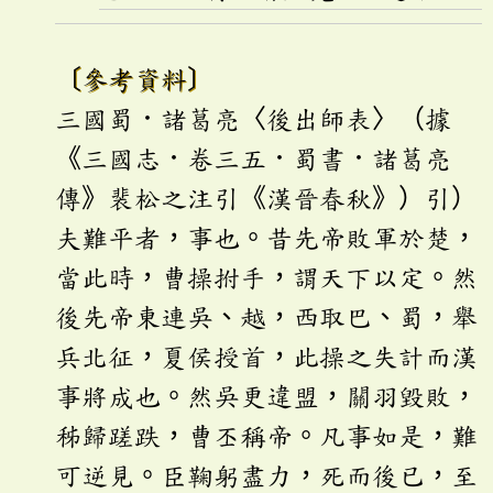
〔參考資料〕
三國蜀．諸葛亮〈後出師表〉（據
《三國志．卷三五．蜀書．諸葛亮
傳》裴松之注引《漢晉春秋》）引）
夫難平者，事也。昔先帝敗軍於楚，
當此時，曹操拊手，謂天下以定。然
後先帝東連吳、越，西取巴、蜀，舉
兵北征，夏侯授首，此操之失計而漢
事將成也。然吳更違盟，關羽毀敗，
秭歸蹉跌，曹丕稱帝。凡事如是，難
可逆見。臣鞠躬盡力，死而後已，至