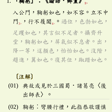
「鞠躬」：《論語．鄉黨》
1>
入公門，鞠躬如也，如不容。立不中
門
，行不履閾
。
過位，色勃如也，
3>
4>
足躩如也，其言似不足者。攝齊升
堂，鞠躬如也，屏氣似不息者。出，
降一等，逞顏色，怡怡如也。沒階，
趨進，翼如也。復其位，踧踖如也。
〔注解〕
典故或見於三國蜀．諸葛亮〈後
出師表〉。
鞠躬︰彎腰行禮，此指恭敬謹慎