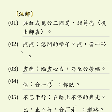
〔注解〕
典故或見於三國蜀．諸葛亮〈後
出師表〉。
燕燕︰悠閒的樣子。燕，音
ㄧㄢ
ˋ
。
盡瘁：竭盡心力，乃至於勞病。
ˇ
偃：音
ㄧㄢ
，仰臥。
不已于行：在路上不停的奔走。
ˊ
已，止。行，音
ㄏㄤ
，道路。