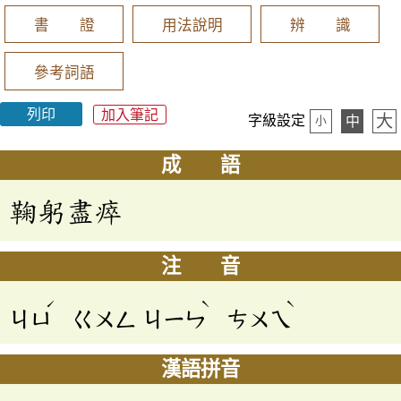
書 證
用法說明
辨 識
參考詞語
列印
加入筆記
大
字級設定
中
小
成 語
鞠躬盡瘁
注 音
ˊ
ˋ
ˋ
ㄐㄩ
ㄍㄨㄥ
ㄐㄧㄣ
ㄘㄨㄟ
漢語拼音