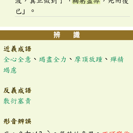
波，真正做到了「
鞠躬盡瘁
，死而後
已」。
辨 識
近義成語
全心全意
、
竭盡全力
、
摩頂放踵
、
殫精
竭慮
反義成語
敷衍塞責
形音辨誤
ˋ