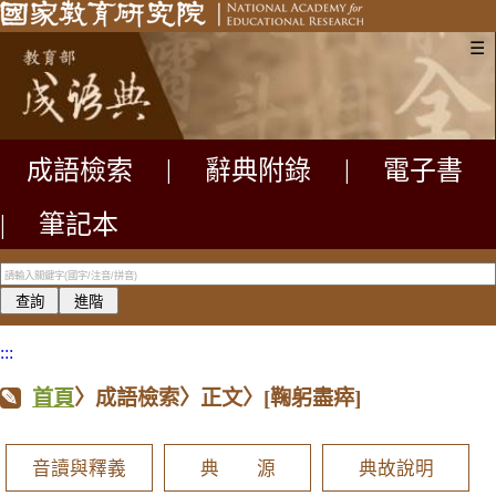
☰
成語檢索
|
辭典附錄
|
電子書
|
筆記本
:::
首頁
〉成語檢索〉正文〉
[鞠躬盡瘁]
音讀與釋義
典 源
典故說明