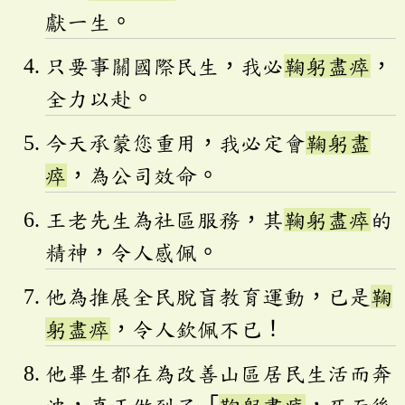
獻一生。
只要事關國際民生，我必
鞠躬盡瘁
，
全力以赴。
今天承蒙您重用，我必定會
鞠躬盡
瘁
，為公司效命。
王老先生為社區服務，其
鞠躬盡瘁
的
精神，令人感佩。
他為推展全民脫盲教育運動，已是
鞠
躬盡瘁
，令人欽佩不已！
他畢生都在為改善山區居民生活而奔