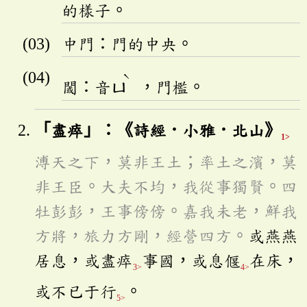
的樣子。
中門：門的中央。
ˋ
閾：音
ㄩ
，門檻。
「盡瘁」：《詩經．小雅．北山》
1>
溥天之下，莫非王土；率土之濱，莫
非王臣。大夫不均，我從事獨賢。四
牡彭彭，王事傍傍。嘉我未老，鮮我
方將，旅力方剛，經營四方。
或燕燕
居息，或盡瘁
事國，或息偃
在床，
3>
4>
或不已于行
。
5>