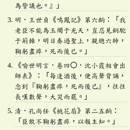
為訾議也。』」
明．王世貞《鳴鳳記》第六齣：「我
老臣不能為玉燭于光天，豈忍見銅駝
于荊棘，明日奏過聖上，親總六帥，
鞠躬盡瘁，死而後已。」
《喻世明言．卷四〇．沈小霞相會出
師表》：「每逢酒後，便高聲背誦，
念到『鞠躬盡瘁，死而後已』，往往
長嘆數聲，大哭而罷。」
清．孔尚任《桃花扇》第二五齣：
「臣敢不鞠躬盡瘁，以報主知。」