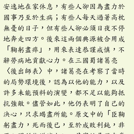
安逸地在家休息，有些人卻因為盡力於
國事乃至於生病；有些人每天過著高枕
無憂的日子，但有些人卻必須日夜不停
地奔走四方。後來這兩個典源被合用成
「鞠躬盡瘁」，用來表達恭謹戒慎，不
辭勞病地貢獻心力。在三國蜀諸葛亮
〈後出師表〉中，諸葛亮在考察了當時
的局勢環境後，認為以他的能力，以及
許多未能預料的演變，都不足以能夠抵
抗強敵。儘管如此，他仍表明了自己的
決心，只求竭盡所能。原文中的「臣鞠
躬盡力，死而後已，至於成敗利鈍，非