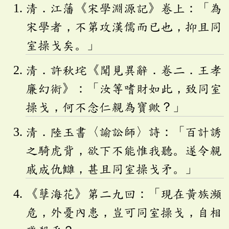
清．江藩《宋學淵源記》卷上：「為
宋學者，不第攻漢儒而已也，抑且同
室操戈矣。」
清．許秋垞《聞見異辭．卷二．王孝
廉幻術》：「汝等嗜財如此，致同室
操戈，何不念仁親為寶歟？」
清．陸玉書〈諭訟師〉詩：「百計誘
之騎虎背，欲下不能惟我聽。遂令親
戚成仇讎，甚且同室操戈矛。」
《孽海花》第二九回：「現在黃族瀕
危，外憂內患，豈可同室操戈，自相