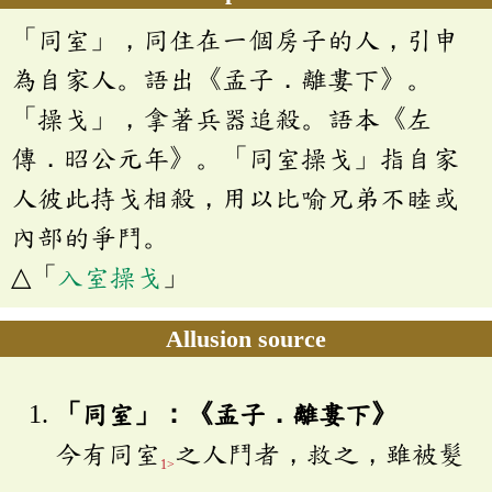
「同室」，同住在一個房子的人，引申
為自家人。語出《孟子．離婁下》。
「操戈」，拿著兵器追殺。語本《左
傳．昭公元年》。「同室操戈」指自家
人彼此持戈相殺，用以比喻兄弟不睦或
內部的爭鬥。
△「
入室操戈
」
Allusion source
「同室」：《孟子．離婁下》
今有同室
之人鬥者，救之，雖被髮
1>