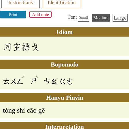
Instructions
Identification
Print
Add note
Large
Font
Medium
Small
Idiom
同室操戈
Bopomofo
ˊ
ˋ
ㄊㄨㄥ
ㄕ
ㄘㄠ
ㄍㄜ
Hanyu Pinyin
tóng shì cāo gē
Interpretation