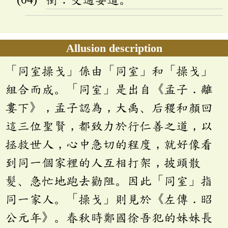
Allusion description
「同室操戈」係由「同室」和「操戈」
組合而成。「同室」是出自《孟子．離
婁下》，孟子認為，大禹、后稷和顏回
這三位聖賢，都致力於行仁善之道，以
拯救世人，心中急切的程度，就好像看
到同一個家裡的人互相打架，披頭散
髮、急忙地跑去勸阻。因此「同室」指
同一家人。「操戈」則見於《左傳．昭
公元年》。春秋時鄭國徐吾犯的妹妹長