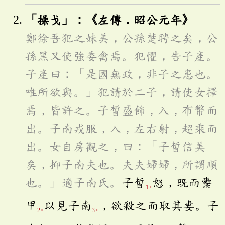
「操戈」：《左傳．昭公元年》
鄭徐吾犯之妹美，公孫楚聘之矣，公
孫黑又使強委禽焉。犯懼，告子產。
子產曰：「是國無政，非子之患也。
唯所欲與。」犯請於二子，請使女擇
焉，皆許之。子皙盛飾，入，布幣而
出。子南戎服，入，左右射，超乘而
出。女自房觀之，曰：「子皙信美
矣，抑子南夫也。夫夫婦婦，所謂順
也。」適子南氏。
子皙
怒，既而櫜
1>
甲
以見子南
，欲殺之而取其妻。子
2>
3>