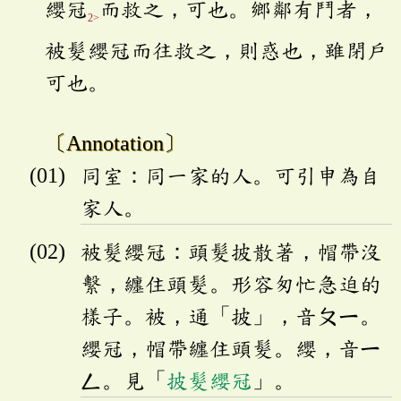
纓冠
而救之，可也。鄉鄰有鬥者，
2>
被髮纓冠而往救之，則惑也，雖閉戶
可也。
〔Annotation〕
同室：同一家的人。可引申為自
家人。
被髮纓冠：頭髮披散著，帽帶沒
繫，纏住頭髮。形容匆忙急迫的
樣子。被，通「披」，音
ㄆㄧ
。
纓冠，帽帶纏住頭髮。纓，音
ㄧ
ㄥ
。見「
披髮纓冠
」。