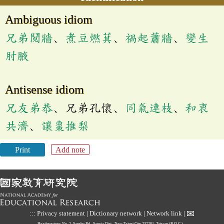
Ambiguous idiom
兄弟鬩牆
、
煮豆燃萁
、
禍起蕭牆
、
變生
肘腋
Antisense idiom
兄友弟恭
、兄弟孔懷、
同氣連枝
、
和衷
共濟
、
讓棗推梨
Print
Add note
✉
:::
Privacy statement
|
Dictionary network
|
Network link
|
Headquarters: No. 2, Sanshu Rd., Sanxia Dist., New Taipei City 237201, Taiwan (R.O.C.)、