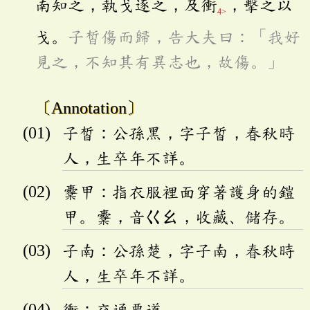
南知之，執戈逐之，及衝
，擊之以
4>
戈。
子皙傷而歸，告大夫曰：「我好
見之，不知其有異志也，故傷。」
〔Annotation〕
子皙：公孫黑，字子皙，春秋時
人，生卒年不詳。
櫜甲：指衣服裡面穿著護身的鎧
甲。櫜，音
ㄍㄠ
，收藏、儲存。
子南：公孫楚，字子南，春秋時
人，生卒年不詳。
衝：交通要道。