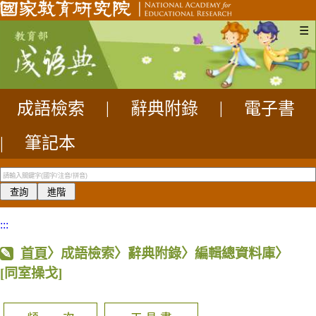
☰
成語檢索
|
辭典附錄
|
電子書
|
筆記本
:::
首頁
〉成語檢索〉辭典附錄〉編輯總資料庫〉
[同室操戈]