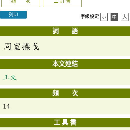
頻 次
工 具 書
列印
大
字級設定
中
小
詞 語
同室操戈
本文連結
正文
頻 次
14
工 具 書