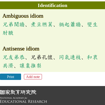
Identification
Ambiguous idiom
兄弟鬩牆
、
煮豆燃萁
、
禍起蕭牆
、
變生
肘腋
Antisense idiom
兄友弟恭
、兄弟孔懷、
同氣連枝
、
和衷
共濟
、
讓棗推梨
Print
Add note