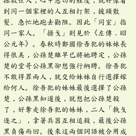
拯救世人，心中急切的程度，就好像看
到同一個家裡的人互相打架，披頭散
髮、急忙地跑去勸阻。因此「同室」指
同一家人。「操戈」則見於《左傳．昭
公元年》。春秋時鄭國徐吾犯的妹妹長
得很美，公孫楚雖早已將她聘定，公孫
楚的堂哥公孫黑卻想強行納聘。徐吾犯
不敢得罪兩人，就交給妹妹自行選擇嫁
給何人。徐吾犯的妹妹最後選擇了公孫
楚，公孫黑知道後，就想把公孫楚殺
了，好奪走徐吾犯的妹妹，二人「執戈
逐之」，拿著兵器互相追殺，最後公孫
黑負傷而回。後來這兩個詞語被合用成