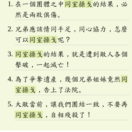
在一個團體之中
同室操戈
的結果，必
然是兩敗俱傷。
兄弟應該情同手足，同心協力，怎麼
可以
同室操戈
呢？
同室操戈
的結果，就是遭到敵人各個
擊破，一起滅亡！
為了爭奪遺產，幾個兄弟姐妹竟然
同
室操戈
，告上了法院。
大敵當前，讓我們團結一致，不要再
同室操戈
，自相殘殺了！