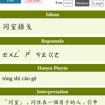
Print
Add note
Large
Font
Medium
Small
Idiom
同室操戈
Bopomofo
ˊ
ˋ
ㄊㄨㄥ
ㄕ
ㄘㄠ
ㄍㄜ
Hanyu Pinyin
tóng shì cāo gē
Interpretation
「同室」，同住在一個房子的人，引申