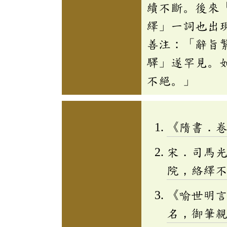
續不斷。後來
繹」一詞也出
善注：「辭旨
驛」遂罕見。
不絕。」
《隋書．
宋．司馬
院，絡繹
《喻世明
名，御筆