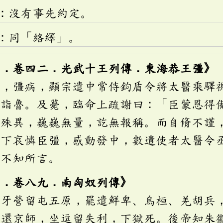
：沒有事先約定。
：同「絡繹」。
書．卷四二．光武十王列傳．東海恭王彊》
年，彊病，顯宗遣中常侍鉤盾令將太醫乘驛
延詣魯。及薨，臨命上疏謝曰：「臣蒙恩得
事殊異，巍巍無量，訖無報稱。而自脩不謹
陛下哀憐臣彊，感動發中，數遣使者太醫令
，不知所言。
書．卷八九．南匈奴列傳》
虎牙營留屯五原，罷遣鮮卑、烏桓、羌胡兵
鴻還京師，坐逗留失利，下獄死。後帝知朱