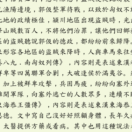
亂漁陽邊境，郭伋整軍待戰，以致於匈奴不
此地的政績極佳，潁川地區出現盜賊時，光
降山賊數百人，不將他們治罪，讓他們回鄉
區的盜賊聽說郭伋的德政，都紛紛前來歸降
來形容各地區的盜賊來降時，人與車馬來往
卷八九．南匈奴列傳》，內容則是表述東漢
鮮卑等四萬聯軍合剿，大破逢侯於滿夷谷。
，加上被鮮卑攻擊，兵困馬疲，紛紛向塞外
離開軍隊，向塞外逃亡的人數眾多，連續不
東海恭王彊傳》，內容則是表述東漢東海恭
恩德。文中寫自己沒好好照顧身體，長年久
、太醫提供方藥或看病。其中也用這種說法