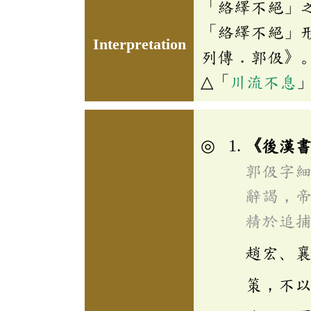
「絡繹不絕」
「絡繹不絕」
Interpretation
列傳．郭伋》
△「
川流不息
《後漢
郭伋字
辭謁，
精於追
趙宏、
策，不