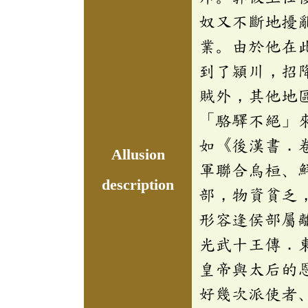
奴又不斷地擾
業。由於他在
到了潁川，招
賊外，其他地
「駱驛不絕」
如《後漢書．
Allusion
軍聯合烏桓、
description
部，物資貧乏
形容逢侯部屬
光武十王傳．
皇帝與太后的
好幾次派使者