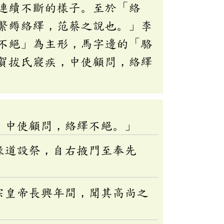
連續不斷的樣子。至於「絡
繁縟絡繹，范蔡之說也。」李
不絕」為主形，馬字邊的「駱
賀拔氏寢疾，中使顧問，絡繹
，中使顧問，絡繹不絕。」
緣道設祭，自右掖門至奉先
宗皇帝長興年間，聞其高尚之