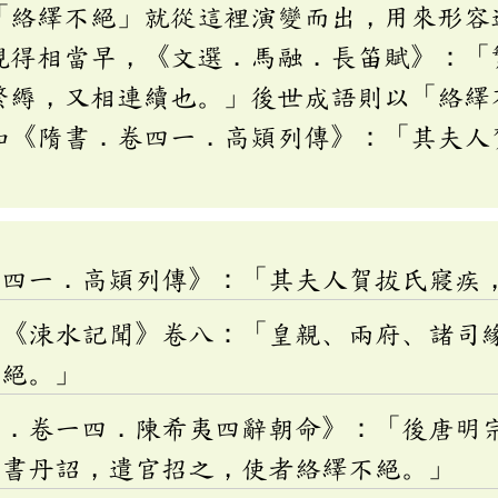
「絡繹不絕」就從這裡演變而出，用來形容
現得相當早，《文選．馬融．長笛賦》：「
繁縟，又相連續也。」後世成語則以「絡繹
如《隋書．卷四一．高熲列傳》：「其夫人
卷四一．高熲列傳》：「其夫人賀拔氏寢疾
光《涑水記聞》卷八：「皇親、兩府、諸司
不絕。」
言．卷一四．陳希夷四辭朝命》：「後唐明
親書丹詔，遣官招之，使者絡繹不絕。」