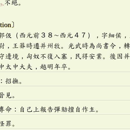
驛
不絕。
7>
tion〕
郭伋（西元前３８∼西元４７），字細侯，
尉，王莽時遷并州牧。光武時為尚書令，
守邊境，匈奴不復入塞，民得安業。後因
中太中大夫，越明年卒。
：招撫。
晉見。
專命：自己上報告彈劾擅自作主。
怪罪。