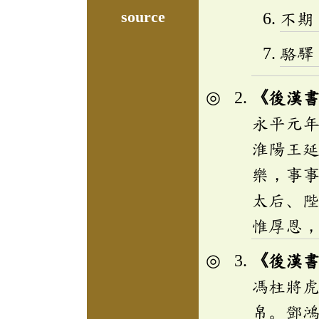
source
不期
駱驛
《後漢
永平元
淮陽王
樂，事
太后、
惟厚恩
《後漢
馮柱將
帛。鄧