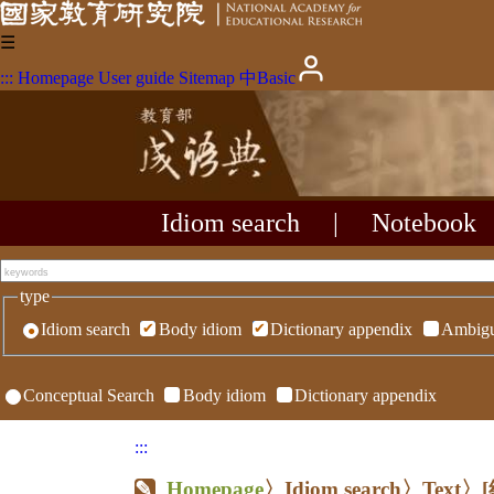
☰
:::
Homepage
User guide
Sitemap
中
Basic
Idiom search
|
Notebook
type
Idiom search
Body idiom
Dictionary appendix
Ambigu
Conceptual Search
Body idiom
Dictionary appendix
:::
Homepage
〉Idiom search〉Text〉