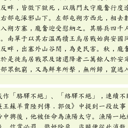
致反畔，皆徵下獄死，以鴈門太守龐奮行度
領右部屯涿邪山下。左部屯朔方西北，相去
還入朔方塞，龐奮迎受慰納之。其勝兵四千
郡。南單于以其右溫禺犢王烏居戰始與安國
復反畔，出塞外山谷閒，為吏民害。秋，龐
，於是徙烏居戰眾及諸還降者二萬餘人於安
侯部眾飢窮，又為鮮卑所擊，無所歸，竄逃
或作「駱驛不絕」、「絡驛不絕」，連續不
廉王蘇羊賈陸列傳．郭伋》中提到一段故事
帝中興後，他被任命為漁陽太守。漁陽一地
後，信賞必罰，懲奸除惡，盜賊便從此消散