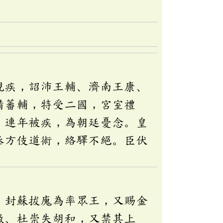
視疾，詔沛王輔、濟南王康、
備蕃輔，特受二國，宮室禮
，連年被疾，為朝廷憂念。皇
丞方伎道術，絡驛不絕。臣伏
，封蘇拔廆為率眾王，又賜金
徽、杜崇失胡和，又禁其上