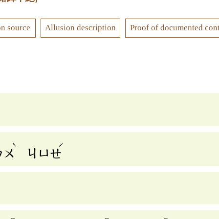
on source
Allusion description
Proof of documented con
ˋ
ˊ
ㄅㄨ
ㄐㄩㄝ