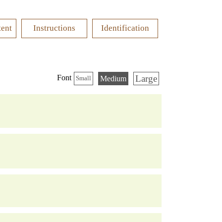
tent
Instructions
Identification
Large
Font
Medium
Small