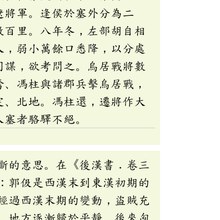
遼將軍。逢侯於塞外分為二
數百里。八年冬，左部胡自相
人，弱小萬餘口悉降，以分處
同謀，欲考問之。烏居戰將數
奮、馮柱與諸郡兵擊烏居戰，
定、北地。馮柱還，遷將作大
入塞者駱驛不絕。
斷的意思。在《後漢書．卷三
：郭伋是西漢末到東漢初期的
經過西漢末期的變動，盜賊充
，地方逐漸歸於平靜。後來匈