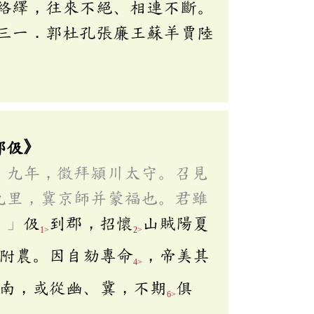
絡繹，往來不絕、相連不斷。
三一．郭杜孔張廉王蘇羊賈陸
郭伋》
，九年，徵拜潁川太守。召見
九里，冀京師并蒙福也。君雖
。」
伋
到郡，招懷
山賊陽夏
1>
2>
附農。因自劾專命
，帝美其
4>
南，或從幽、冀，不期
俱
6>