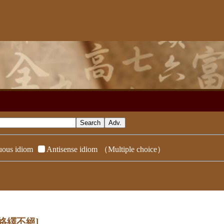
ous idiom
Antisense idiom
（Multiple choice）
[絡繹不絕]