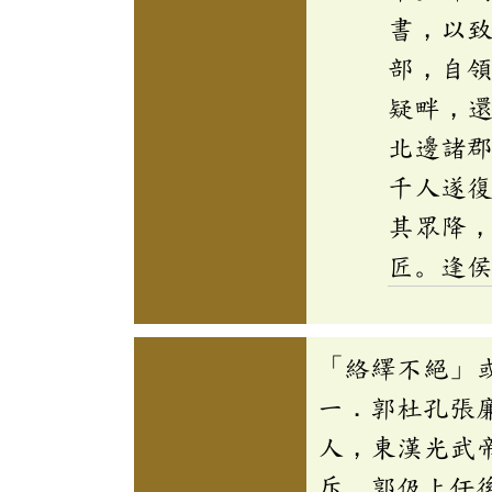
書，以
部，自
疑畔，
北邊諸
千人遂
其眾降
匠。逢
「絡繹不絕」
一．郭杜孔張
人，東漢光武
斥。郭伋上任