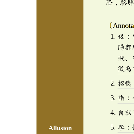
降，駱
〔Annota
伋：
陽都
賊、
徵為
招懷
詣：
自劾
咎：
Allusion