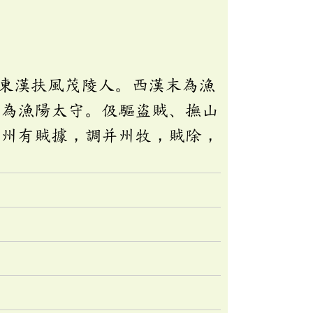
東漢扶風茂陵人。西漢末為漁
轉為漁陽太守。伋驅盜賊、撫山
并州有賊據，調并州牧，賊除，