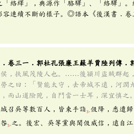
之「絡繹」，典源作「駱驛」、「絡驛」。
形容連續不斷的樣子。◎語本《後漢書．卷
。
」
書．卷三一．郭杜孔張廉王蘇羊賈陸列傳．
細侯，扶風茂陵人也。……後潁川盜賊群起
帝勞之曰：「賢能太守，去帝城不遠，河潤
捕，而山道險阸，自鬥當一士耳，深宜慎之
襄城召吳等數百人，皆束手詣
伋降，悉遣歸
3>
以咎
之。後宏、吳等黨與聞伋威信，遠自江
5>