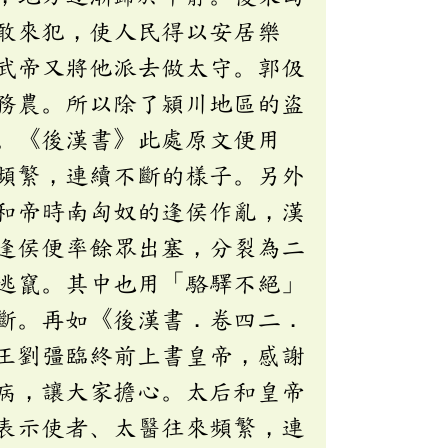
敢來犯，使人民得以安居樂
武帝又將他派去做太守。郭伋
務農。所以除了潁川地區的盜
。《後漢書》此處原文便用
頻繁，連續不斷的樣子。另外
和帝時南匈奴的逢侯作亂，漢
逢侯便率餘眾出塞，分裂為二
逃竄。其中也用「駱驛不絕」
斷。再如《後漢書．卷四二．
王劉彊臨終前上書皇帝，感謝
病，讓大家擔心。太后和皇帝
表示使者、太醫往來頻繁，連