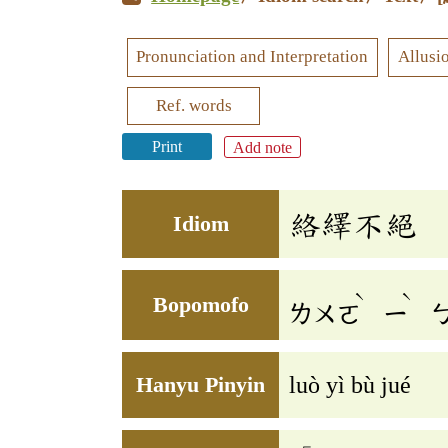
Pronunciation and Interpretation
Allusi
Ref. words
Print
Add note
絡繹不絕
Idiom
ˋ
ˋ
Bopomofo
ㄌㄨㄛ
ㄧ
Hanyu Pinyin
luò yì bù jué