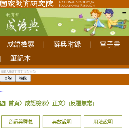
☰
成語檢索
|
辭典附錄
|
電子書
|
筆記本
:::
首頁
〉成語檢索〉正文〉
[反覆無常]
音讀與釋義
典故說明
用法說明