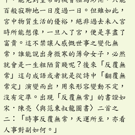
百般寂聊地一日度過一日。但雖如此，
宮中物質生活的優裕，絕非過去未入宮
時所能想像，一旦入了宮，便是享盡了
富貴。這不禁讓人感慨世事之變化無
常，誰能說出身微寒的薄命女子，必然
就會是一生粗陋貧賤呢？後來「反覆無
常」這句成語或者就是從詩中「翻覆無
常定」演變而出，用來形容變動不定，
沒有定準。出現「反覆無常」的書證如
宋．陳亮〈與范東叔龍圖書〉二首之
二：「時事反覆無常，天運所至，亦看
人事對副如何。」