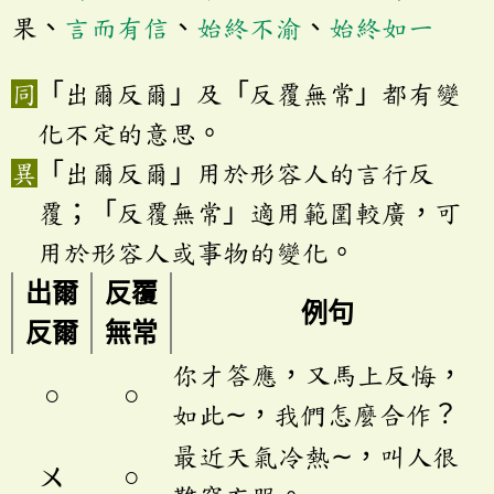
果、
言而有信
、
始終不渝
、
始終如一
「出爾反爾」及「反覆無常」都有變
化不定的意思。
「出爾反爾」用於形容人的言行反
覆；「反覆無常」適用範圍較廣，可
用於形容人或事物的變化。
出爾
反覆
例句
反爾
無常
你才答應，又馬上反悔，
○
○
如此∼，我們怎麼合作？
最近天氣冷熱∼，叫人很
ㄨ
○