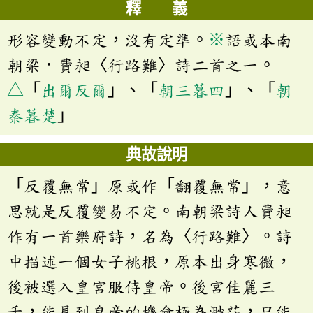
釋 義
形容變動不定，沒有定準。
※
語或本南
朝梁．費昶〈行路難〉詩二首之一。
△
「
出爾反爾
」、「
朝三暮四
」、「
朝
秦暮楚
」
典故說明
「反覆無常」原或作「翻覆無常」，意
思就是反覆變易不定。南朝梁詩人費昶
作有一首樂府詩，名為〈行路難〉。詩
中描述一個女子桃根，原本出身寒微，
後被選入皇宮服侍皇帝。後宮佳麗三
千，能見到皇帝的機會極為渺茫，只能