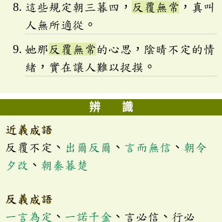
這些規定朝三暮四，
反覆無常
，真叫
人無所適從。
她那
反覆無常
的心思，陰晴不定的情
緒，實在讓人難以捉摸。
辨 識
近義成語
反覆不定、
出爾反爾
、
言而無信
、
朝令
夕改
、
朝秦暮楚
反義成語
一言為定
、
一諾千金
、言必信、行必