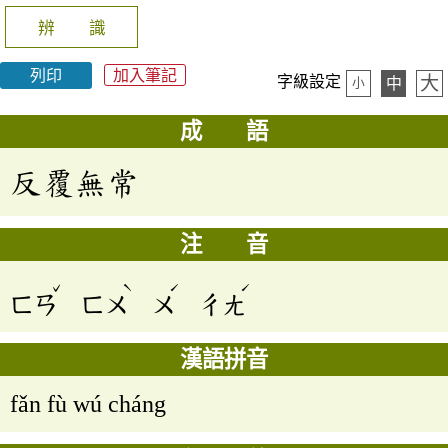
辨 識
列印
加入筆記
大
字級設定
中
小
成 語
反覆無常
注 音
ˇ
ˋ
ˊ
ˊ
ㄈㄢ
ㄈㄨ
ㄨ
ㄔㄤ
漢語拼音
fǎn fù wú cháng