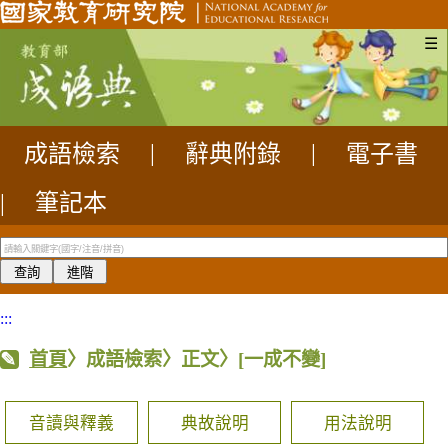
☰
成語檢索
|
辭典附錄
|
電子書
|
筆記本
:::
首頁
〉成語檢索〉正文〉
[一成不變]
音讀與釋義
典故說明
用法說明