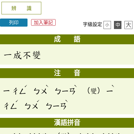
辨 識
列印
加入筆記
大
字級設定
中
小
成 語
一成不變
注 音
ˊ
ˋ
ˋ
ˋ
ㄧ
ㄔㄥ
ㄅㄨ
ㄅㄧㄢ
（變）
ㄧ
ˊ
ˊ
ˋ
ㄔㄥ
ㄅㄨ
ㄅㄧㄢ
漢語拼音