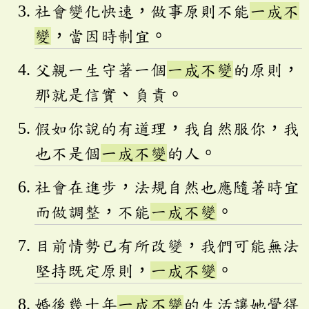
社會變化快速，做事原則不能
一成不
變
，當因時制宜。
父親一生守著一個
一成不變
的原則，
那就是信實、負責。
假如你說的有道理，我自然服你，我
也不是個
一成不變
的人。
社會在進步，法規自然也應隨著時宜
而做調整，不能
一成不變
。
目前情勢已有所改變，我們可能無法
堅持既定原則，
一成不變
。
婚後幾十年
一成不變
的生活讓她覺得