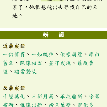
累了，她很想飛出去尋找自己的天
地。
辨 識
近義成語
一仍舊貫
、
一如既往
、
依樣葫蘆
、
率由
舊章
、
陳陳相因
、
墨守成規
、
蕭規曹
隨
、
蹈常襲故
反義成語
千變萬化
、
日新月異
、
革故鼎新
、
除舊
布新
、
推陳出新
、
瞬息萬變
、
變化多