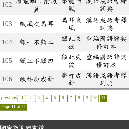
攀龍附
漢語成語考釋
攀龍鱗，附鳳
102
鳳
詞典
翼
馬耳東
漢語成語考釋
103
飄風吹馬耳
風
詞典
顧此失
重編國語辭典
104
顧一不顧二
彼
修訂本
顧此失
重編國語辭典
105
顧三不顧四
彼
修訂本
磨杵成
漢語成語考釋
106
鐵杵磨成針
針
詞典
previous
1
2
3
4
5
6
7
8
9
10
11
Page 11 of 11