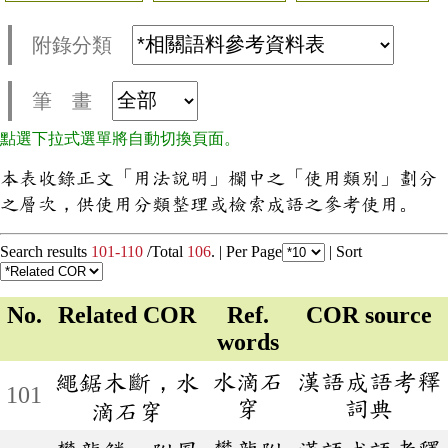
附錄分類
筆 畫
點選下拉式選單將自動切換頁面。
本表收錄正文「用法說明」欄中之「使用類別」劃分
之層次，供使用分類整理或檢索成語之參考使用。
Search results
101-110
/Total
106
. |
Per Page
|
Sort
No.
Related COR
Ref.
COR source
words
水滴石
漢語成語考釋
繩鋸木斷，水
101
穿
詞典
滴石穿