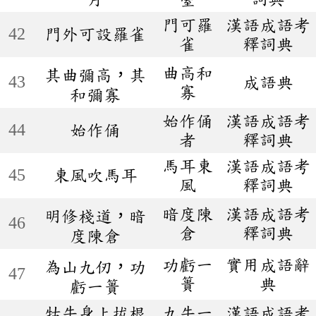
門可羅
漢語成語考
42
門外可設羅雀
雀
釋詞典
曲高和
其曲彌高，其
43
成語典
寡
和彌寡
始作俑
漢語成語考
44
始作俑
者
釋詞典
馬耳東
漢語成語考
45
東風吹馬耳
風
釋詞典
暗度陳
漢語成語考
明修棧道，暗
46
倉
釋詞典
度陳倉
功虧一
實用成語辭
為山九仞，功
47
簣
典
虧一簣
牯牛身上拔根
九牛一
漢語成語考