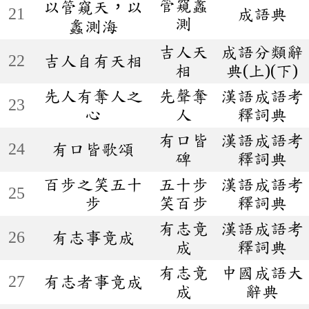
管窺蠡
以管窺天，以
21
成語典
測
蠡測海
吉人天
成語分類辭
22
吉人自有天相
相
典(上)(下)
先人有奪人之
先聲奪
漢語成語考
23
心
人
釋詞典
有口皆
漢語成語考
24
有口皆歌頌
碑
釋詞典
百步之笑五十
五十步
漢語成語考
25
步
笑百步
釋詞典
有志竟
漢語成語考
26
有志事竟成
成
釋詞典
有志竟
中國成語大
27
有志者事竟成
成
辭典