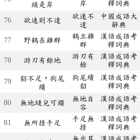
岸
釋詞典
頭是岸
欲速不
中國成語大
76
欲速則不達
達
辭典
鶴立雞
漢語成語考
77
野鶴在雞群
群
釋詞典
游刃有
漢語成語考
78
游刃有餘地
餘
釋詞典
狗尾續
漢語成語考
貂不足，狗尾
79
貂
釋詞典
續
無地自
漢語成語考
80
無地縫兒可鑽
容
釋詞典
手足無
漢語成語考
81
無所措手足
措
釋詞典
無出其
漢語成語考