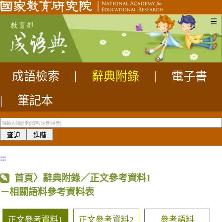
☰
成語檢索
|
辭典附錄
|
電子書
|
筆記本
:::
首頁
〉辭典附錄／正文參考資料1
－相關語料參考資料表
正文參考資料1
正文參考資料2
參考語料