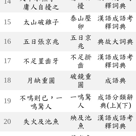
14
擾
釋詞典
庸人自擾之
泰山壓
漢語成語考
15
太山破雞子
卵
釋詞典
五日京
16
五日張京兆
典故大詞典
兆
不足掛
漢語成語考
17
不足置齒牙
齒
釋詞典
破鏡重
18
月缺重圓
成語典
圓
一鳴驚
成語分類辭
不鳴則已，一
19
人
典(上)(下)
鳴驚人
殃及池
漢語成語考
20
失火及池魚
魚
釋詞典