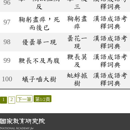
96
反
三
釋詞典
鞠躬盡
漢語成語考
鞠躬盡瘁，死
97
瘁
釋詞典
而後已
曇花一
漢語成語考
98
優曇華一現
現
釋詞典
鞭長莫
漢語成語考
99
鞭長不及馬腹
及
釋詞典
蚍蜉撼
漢語成語考
100
蟻子嚙大樹
樹
釋詞典
1
2
下一筆
第1/2頁