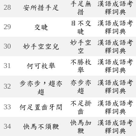
手足無
漢語成語考
28
安所措手足
措
釋詞典
目不交
漢語成語考
29
交睫
睫
釋詞典
妙手空
漢語成語考
30
妙手空空兒
空
釋詞典
不勝枚
漢語成語考
31
何可枚舉
舉
釋詞典
亦步亦
漢語成語考
步亦步，趨亦
32
趨
釋詞典
趨
不足掛
漢語成語考
33
何足置齒牙間
齒
釋詞典
快馬加
漢語成語考
34
快馬不須鞭
鞭
釋詞典