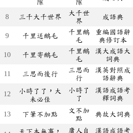
隙
隙
大千世
8
三千大千世界
成語典
界
千里鵝
重編國語辭
9
千里送鵝毛
毛
典修訂本
千里鵝
漢大成語大
10
千里寄鵝毛
毛
詞典
三思而
漢英對照成
11
三思而後行
行
語辭典
小時了
漢語成語考
小時了了，大
12
了
釋詞典
未必佳
文不加
13
下筆不加點
典故大詞典
點
庸人自
漢語成語考
天下本無事，