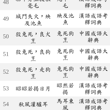
48
毫毛
毛
釋詞典
殃及池
漢語成語考
城門失火，殃
49
魚
釋詞典
及池魚
兔死狗
中國成語大
狡兔死，良犬
50
烹
辭典
烹
兔死狗
中國成語大
狡兔死，良狗
51
烹
辭典
烹
兔死狗
中國成語大
狡兔死，走狗
52
烹
辭典
烹
昭然若
漢語成語考
53
昭昭若揭日月
揭
釋詞典
馬耳東
漢語成語考
54
秋風灌驢耳
風
釋詞典