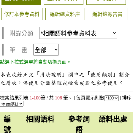
修訂本參考資料
編輯總資料庫
編輯總報告書
附錄分類
筆 畫
點選下拉式選單將自動切換頁面。
本表收錄正文「用法說明」欄中之「使用類別」劃分
之層次，供使用分類整理或檢索成語之參考使用。
檢索結果列表
1-100
筆 / 共
106
筆。 |
每頁顯示則數
|
排序
編
相關語料
參考詞
語料出處
號
語