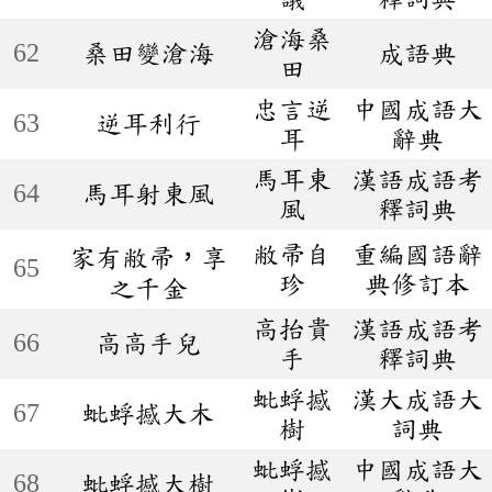
滄海桑
62
桑田變滄海
成語典
田
忠言逆
中國成語大
63
逆耳利行
耳
辭典
馬耳東
漢語成語考
64
馬耳射東風
風
釋詞典
敝帚自
重編國語辭
家有敝帚，享
65
珍
典修訂本
之千金
高抬貴
漢語成語考
66
高高手兒
手
釋詞典
蚍蜉撼
漢大成語大
67
蚍蜉撼大木
樹
詞典
蚍蜉撼
中國成語大
68
蚍蜉撼大樹