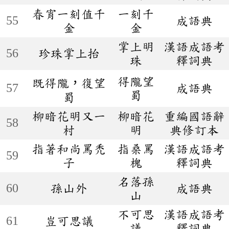
春宵一刻值千
一刻千
55
成語典
金
金
掌上明
漢語成語考
56
珍珠掌上抬
珠
釋詞典
得隴望
既得隴，復望
57
成語典
蜀
蜀
柳暗花明又一
柳暗花
重編國語辭
58
村
明
典修訂本
指著和尚罵禿
指桑罵
漢語成語考
59
子
槐
釋詞典
名落孫
60
孫山外
成語典
山
不可思
漢語成語考
61
豈可思議
議
釋詞典