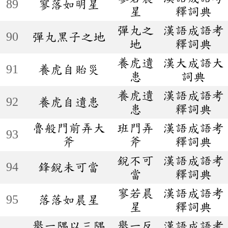
89
寥落如明星
星
釋詞典
彈丸之
漢語成語考
90
彈丸黑子之地
地
釋詞典
養虎遺
漢大成語大
91
養虎自貽災
患
詞典
養虎遺
漢語成語考
92
養虎自遺患
患
釋詞典
魯般門前弄大
班門弄
漢語成語考
93
斧
斧
釋詞典
銳不可
漢語成語考
94
鋒銳未可當
當
釋詞典
寥若晨
漢語成語考
95
落落如晨星
星
釋詞典
舉一隅以三隅
舉一反
漢語成語考