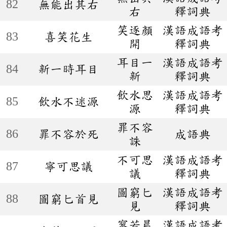
82
無能出其右
右
釋詞典
笑逐顏
漢語成語考
83
喜笑花生
開
釋詞典
耳目一
漢語成語考
84
新一時耳目
新
釋詞典
飲水思
漢語成語考
85
飲水不迷源
源
釋詞典
罪不容
86
罪不容於死
成語典
誅
不可思
漢語成語考
87
寧可思議
議
釋詞典
圖窮匕
漢語成語考
88
圖窮匕首見
見
釋詞典
寥若晨
漢語成語考