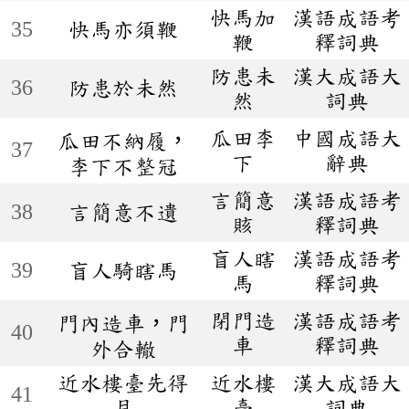
快馬加
漢語成語考
35
快馬亦須鞭
鞭
釋詞典
防患未
漢大成語大
36
防患於未然
然
詞典
瓜田李
中國成語大
瓜田不納履，
37
下
辭典
李下不整冠
言簡意
漢語成語考
38
言簡意不遺
賅
釋詞典
盲人瞎
漢語成語考
39
盲人騎瞎馬
馬
釋詞典
閉門造
漢語成語考
門內造車，門
40
車
釋詞典
外合轍
近水樓臺先得
近水樓
漢大成語大
41
月
臺
詞典