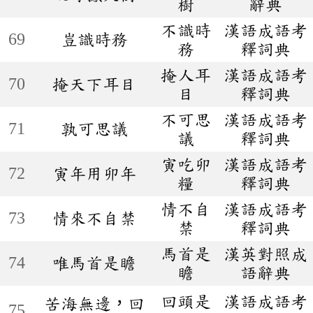
樹
辭典
不識時
漢語成語考
69
豈識時務
務
釋詞典
掩人耳
漢語成語考
70
掩天下耳目
目
釋詞典
不可思
漢語成語考
71
孰可思議
議
釋詞典
寅吃卯
漢語成語考
72
寅年用卯年
糧
釋詞典
情不自
漢語成語考
73
情來不自禁
禁
釋詞典
馬首是
漢英對照成
74
唯馬首是瞻
瞻
語辭典
回頭是
漢語成語考
苦海無邊，回
75