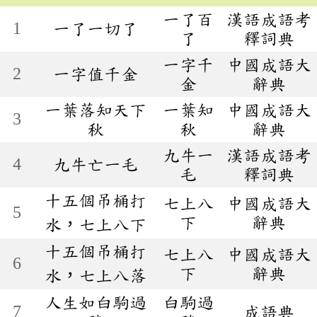
一了百
漢語成語考
1
一了一切了
了
釋詞典
一字千
中國成語大
2
一字值千金
金
辭典
一葉落知天下
一葉知
中國成語大
3
秋
秋
辭典
九牛一
漢語成語考
4
九牛亡一毛
毛
釋詞典
十五個吊桶打
七上八
中國成語大
5
下
辭典
水，七上八下
十五個吊桶打
七上八
中國成語大
6
下
辭典
水，七上八落
人生如白駒過
白駒過
7
成語典