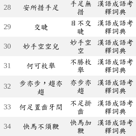
手足無
漢語成語考
28
安所措手足
措
釋詞典
目不交
漢語成語考
29
交睫
睫
釋詞典
妙手空
漢語成語考
30
妙手空空兒
空
釋詞典
不勝枚
漢語成語考
31
何可枚舉
舉
釋詞典
亦步亦
漢語成語考
步亦步，趨亦
32
趨
釋詞典
趨
不足掛
漢語成語考
33
何足置齒牙間
齒
釋詞典
快馬加
漢語成語考
34
快馬不須鞭
鞭
釋詞典