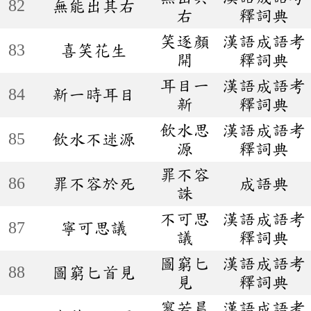
82
無能出其右
右
釋詞典
笑逐顏
漢語成語考
83
喜笑花生
開
釋詞典
耳目一
漢語成語考
84
新一時耳目
新
釋詞典
飲水思
漢語成語考
85
飲水不迷源
源
釋詞典
罪不容
86
罪不容於死
成語典
誅
不可思
漢語成語考
87
寧可思議
議
釋詞典
圖窮匕
漢語成語考
88
圖窮匕首見
見
釋詞典
寥若晨
漢語成語考