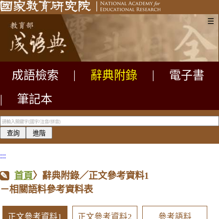
☰
成語檢索
|
辭典附錄
|
電子書
|
筆記本
:::
首頁
〉辭典附錄／正文參考資料1
－相關語料參考資料表
正文參考資料1
正文參考資料2
參考語料