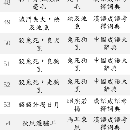
48
毫毛
毛
釋詞典
殃及池
漢語成語考
城門失火，殃
49
魚
釋詞典
及池魚
兔死狗
中國成語大
狡兔死，良犬
50
烹
辭典
烹
兔死狗
中國成語大
狡兔死，良狗
51
烹
辭典
烹
兔死狗
中國成語大
狡兔死，走狗
52
烹
辭典
烹
昭然若
漢語成語考
53
昭昭若揭日月
揭
釋詞典
馬耳東
漢語成語考
54
秋風灌驢耳
風
釋詞典