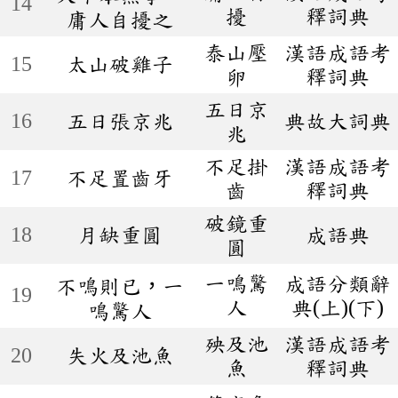
14
擾
釋詞典
庸人自擾之
泰山壓
漢語成語考
15
太山破雞子
卵
釋詞典
五日京
16
五日張京兆
典故大詞典
兆
不足掛
漢語成語考
17
不足置齒牙
齒
釋詞典
破鏡重
18
月缺重圓
成語典
圓
一鳴驚
成語分類辭
不鳴則已，一
19
人
典(上)(下)
鳴驚人
殃及池
漢語成語考
20
失火及池魚
魚
釋詞典