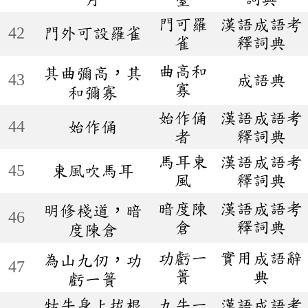
門可羅
漢語成語考
42
門外可設羅雀
雀
釋詞典
曲高和
其曲彌高，其
43
成語典
寡
和彌寡
始作俑
漢語成語考
44
始作俑
者
釋詞典
馬耳東
漢語成語考
45
東風吹馬耳
風
釋詞典
暗度陳
漢語成語考
明修棧道，暗
46
倉
釋詞典
度陳倉
功虧一
實用成語辭
為山九仞，功
47
簣
典
虧一簣
牯牛身上拔根
九牛一
漢語成語考