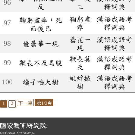
96
反
三
釋詞典
鞠躬盡
漢語成語考
鞠躬盡瘁，死
97
瘁
釋詞典
而後已
曇花一
漢語成語考
98
優曇華一現
現
釋詞典
鞭長莫
漢語成語考
99
鞭長不及馬腹
及
釋詞典
蚍蜉撼
漢語成語考
100
蟻子嚙大樹
樹
釋詞典
1
2
下一筆
第1/2頁