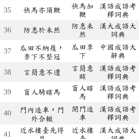
快馬加
漢語成語考
35
快馬亦須鞭
鞭
釋詞典
防患未
漢大成語大
36
防患於未然
然
詞典
瓜田李
中國成語大
瓜田不納履，
37
下
辭典
李下不整冠
言簡意
漢語成語考
38
言簡意不遺
賅
釋詞典
盲人瞎
漢語成語考
39
盲人騎瞎馬
馬
釋詞典
閉門造
漢語成語考
門內造車，門
40
車
釋詞典
外合轍
近水樓臺先得
近水樓
漢大成語大
41
月
臺
詞典