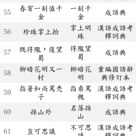
春宵一刻值千
一刻千
55
成語典
金
金
掌上明
漢語成語考
56
珍珠掌上抬
珠
釋詞典
得隴望
既得隴，復望
57
成語典
蜀
蜀
柳暗花明又一
柳暗花
重編國語辭
58
村
明
典修訂本
指著和尚罵禿
指桑罵
漢語成語考
59
子
槐
釋詞典
名落孫
60
孫山外
成語典
山
不可思
漢語成語考
61
豈可思議
議
釋詞典