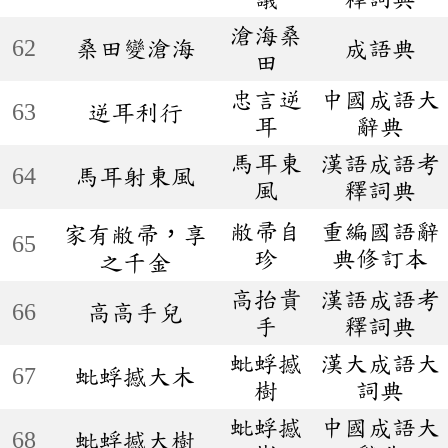
滄海桑
62
桑田變滄海
成語典
田
忠言逆
中國成語大
63
逆耳利行
耳
辭典
馬耳東
漢語成語考
64
馬耳射東風
風
釋詞典
敝帚自
重編國語辭
家有敝帚，享
65
珍
典修訂本
之千金
高抬貴
漢語成語考
66
高高手兒
手
釋詞典
蚍蜉撼
漢大成語大
67
蚍蜉撼大木
樹
詞典
蚍蜉撼
中國成語大
68
蚍蜉撼大樹