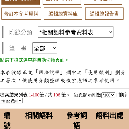
修訂本參考資料
編輯總資料庫
編輯總報告書
附錄分類
筆 畫
點選下拉式選單將自動切換頁面。
本表收錄正文「用法說明」欄中之「使用類別」劃分
之層次，供使用分類整理或檢索成語之參考使用。
檢索結果列表
1-100
筆 / 共
106
筆。 |
每頁顯示則數
|
排序
編
相關語料
參考詞
語料出處
號
語