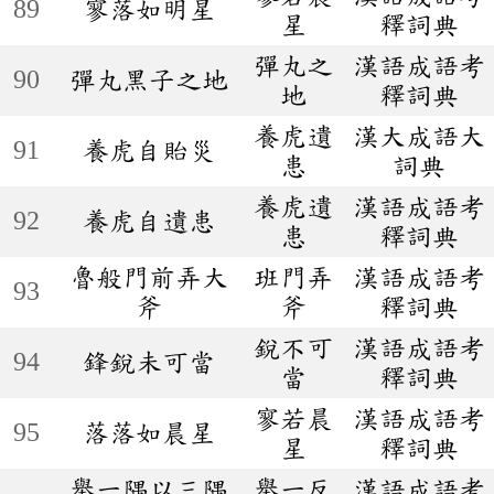
89
寥落如明星
星
釋詞典
彈丸之
漢語成語考
90
彈丸黑子之地
地
釋詞典
養虎遺
漢大成語大
91
養虎自貽災
患
詞典
養虎遺
漢語成語考
92
養虎自遺患
患
釋詞典
魯般門前弄大
班門弄
漢語成語考
93
斧
斧
釋詞典
銳不可
漢語成語考
94
鋒銳未可當
當
釋詞典
寥若晨
漢語成語考
95
落落如晨星
星
釋詞典
舉一隅以三隅
舉一反
漢語成語考