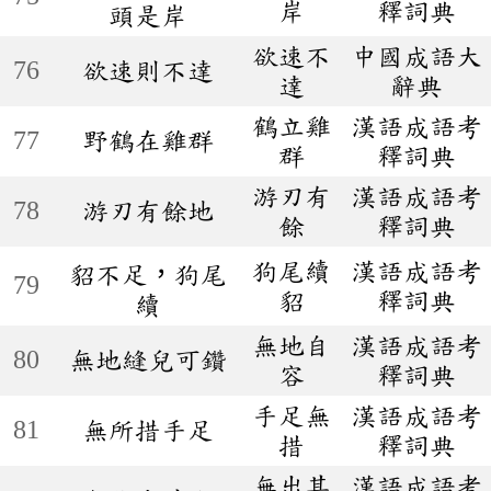
岸
釋詞典
頭是岸
欲速不
中國成語大
76
欲速則不達
達
辭典
鶴立雞
漢語成語考
77
野鶴在雞群
群
釋詞典
游刃有
漢語成語考
78
游刃有餘地
餘
釋詞典
狗尾續
漢語成語考
貂不足，狗尾
79
貂
釋詞典
續
無地自
漢語成語考
80
無地縫兒可鑽
容
釋詞典
手足無
漢語成語考
81
無所措手足
措
釋詞典
無出其
漢語成語考