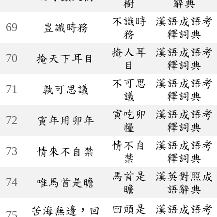
樹
辭典
不識時
漢語成語考
69
豈識時務
務
釋詞典
掩人耳
漢語成語考
70
掩天下耳目
目
釋詞典
不可思
漢語成語考
71
孰可思議
議
釋詞典
寅吃卯
漢語成語考
72
寅年用卯年
糧
釋詞典
情不自
漢語成語考
73
情來不自禁
禁
釋詞典
馬首是
漢英對照成
74
唯馬首是瞻
瞻
語辭典
回頭是
漢語成語考
苦海無邊，回
75