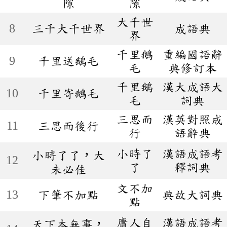
隙
隙
大千世
8
三千大千世界
成語典
界
千里鵝
重編國語辭
9
千里送鵝毛
毛
典修訂本
千里鵝
漢大成語大
10
千里寄鵝毛
毛
詞典
三思而
漢英對照成
11
三思而後行
行
語辭典
小時了
漢語成語考
小時了了，大
12
了
釋詞典
未必佳
文不加
13
下筆不加點
典故大詞典
點
庸人自
漢語成語考
天下本無事，