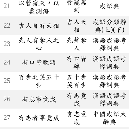
管窺蠡
以管窺天，以
21
成語典
測
蠡測海
吉人天
成語分類辭
22
吉人自有天相
相
典(上)(下)
先人有奪人之
先聲奪
漢語成語考
23
心
人
釋詞典
有口皆
漢語成語考
24
有口皆歌頌
碑
釋詞典
百步之笑五十
五十步
漢語成語考
25
步
笑百步
釋詞典
有志竟
漢語成語考
26
有志事竟成
成
釋詞典
有志竟
中國成語大
27
有志者事竟成
成
辭典