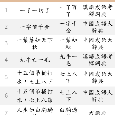
一了百
漢語成語考
1
一了一切了
了
釋詞典
一字千
中國成語大
2
一字值千金
金
辭典
一葉落知天下
一葉知
中國成語大
3
秋
秋
辭典
九牛一
漢語成語考
4
九牛亡一毛
毛
釋詞典
十五個吊桶打
七上八
中國成語大
5
下
辭典
水，七上八下
十五個吊桶打
七上八
中國成語大
6
下
辭典
水，七上八落
人生如白駒過
白駒過
7
成語典