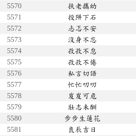
5570
扶老攜幼
5571
投阱下石
5572
忐忑不安
5573
沒身不忘
5574
孜孜不怠
5575
孜孜不倦
5576
私言切語
5577
忙忙叨叨
5578
岌岌可危
5579
壯志未酬
5580
步步生蓮花
5581
良辰吉日