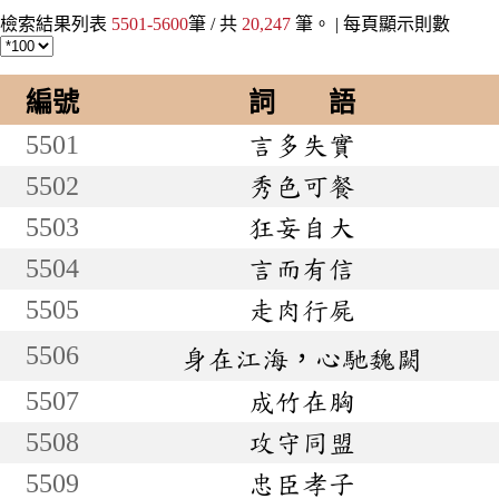
檢索結果列表
5501-5600
筆 / 共
20,247
筆。 |
每頁顯示則數
編號
詞 語
5501
言多失實
5502
秀色可餐
5503
狂妄自大
5504
言而有信
5505
走肉行屍
5506
身在江海，心馳魏闕
5507
成竹在胸
5508
攻守同盟
5509
忠臣孝子