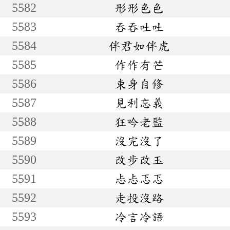
5582
形形色色
5583
吞吞吐吐
5584
伴君如伴虎
5585
作作有芒
5586
束身自修
5587
見利忘義
5588
狂吟老監
5589
沒完沒了
5590
改步改玉
5591
忐忐忑忑
5592
走投沒路
5593
冷言冷語