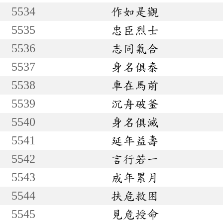
5534
作如是觀
5535
忠臣烈士
5536
志同氣合
5537
身名俱泰
5538
車在馬前
5539
沉舟破釜
5540
身名俱滅
5541
延年益壽
5542
言行若一
5543
成年累月
5544
扶危救困
5545
見危授命