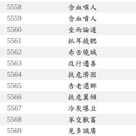
5558
含血噀人
5559
含血噴人
5560
坐而論道
5561
抓耳撓腮
5562
赤舌燒城
5563
改行遷善
5564
扶危濟困
5565
告老還鄉
5566
扶危翼傾
5567
冷灰爆豆
5568
豕交獸畜
5569
見多識廣