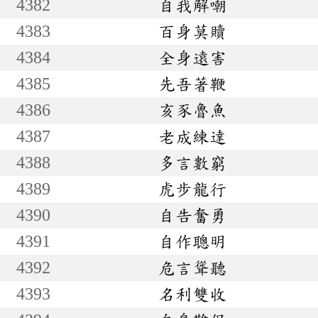
4382
自我解嘲
4383
百身莫贖
4384
全身遠害
4385
先吾著鞭
4386
亥豕魯魚
4387
老成練達
4388
多言數窮
4389
虎步龍行
4390
自告奮勇
4391
自作聰明
4392
危言聳聽
4393
名利雙收