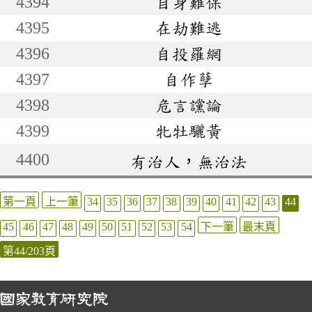
4394
自身難保
4395
在劫難逃
4396
自投羅網
4397
自作孽
4398
危言讜論
4399
牝牡驪黃
4400
有治人，無治法
第一頁
上一筆
34
35
36
37
38
39
40
41
42
43
44
45
46
47
48
49
50
51
52
53
54
下一筆
最末頁
第44/203頁