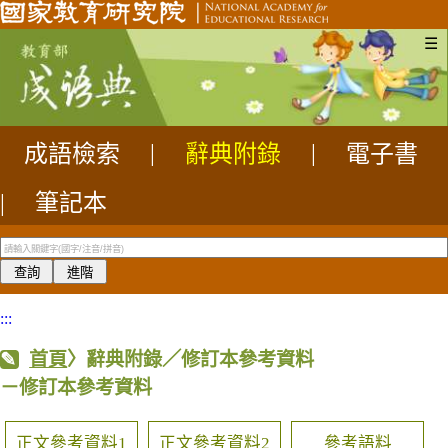
☰
成語檢索
|
辭典附錄
|
電子書
|
筆記本
:::
首頁
〉辭典附錄／修訂本參考資料
－修訂本參考資料
正文參考資料1
正文參考資料2
參考語料