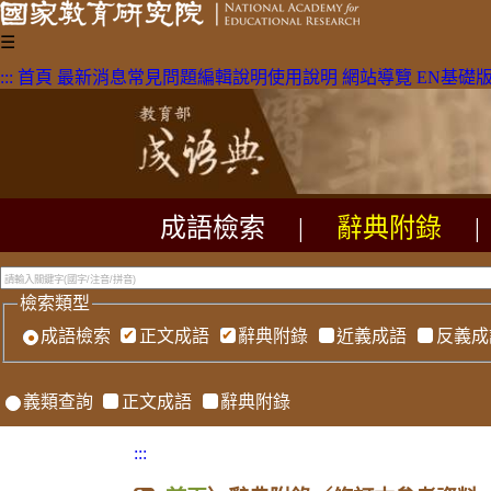
☰
:::
首頁
最新消息
常見問題
編輯說明
使用說明
網站導覽
EN
基礎
成語檢索
|
辭典附錄
|
檢索類型
成語檢索
正文成語
辭典附錄
近義成語
反義成
義類查詢
正文成語
辭典附錄
:::