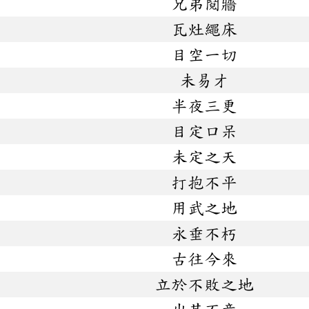
兄弟鬩牆
瓦灶繩床
目空一切
未易才
半夜三更
目定口呆
未定之天
打抱不平
用武之地
永垂不朽
古往今來
立於不敗之地