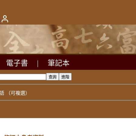
版
電子書
|
筆記本
語
（可複選）