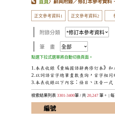
首頁
〉辭典附錄／修訂本參考資料
正文參考資料1
正文參考資料2
附錄分類
筆 畫
點選下拉式選單將自動切換頁面。
1.本表收錄《重編國語辭典修訂本》
2.以詞語首字總筆畫數查詢，首字相
3.本表收錄以下內容：條目、注音一
檢索結果列表
3301-3400
筆 / 共
20,247
筆。 |
每
編號