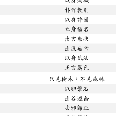
以身殉職
扑作教刑
以身許國
立身揚名
出言無狀
出沒無常
以身試法
正言厲色
只見樹木，不見森林
以卵擊石
出谷遷喬
去邪歸正