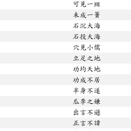
可見一斑
未成一簣
石沉大海
石投大海
穴見小儒
立足之地
功均天地
功成不居
半身不遂
瓜李之嫌
出言不遜
正言不諱