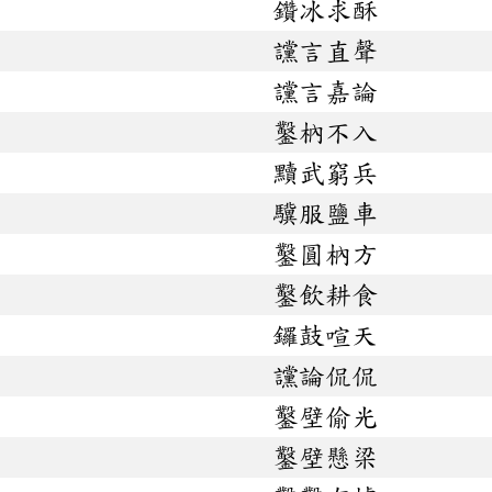
鑽冰求酥
讜言直聲
讜言嘉論
鑿枘不入
黷武窮兵
驥服鹽車
鑿圓枘方
鑿飲耕食
鑼鼓喧天
讜論侃侃
鑿壁偷光
鑿壁懸梁