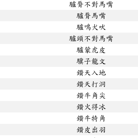
驢脣不對馬嘴
驢脣馬嘴
驢鳴犬吠
驢頭不對馬嘴
驢蒙虎皮
驥子龍文
鑽天入地
鑽天打洞
鑽牛角尖
鑽火得冰
鑽牛犄角
鑽皮出羽