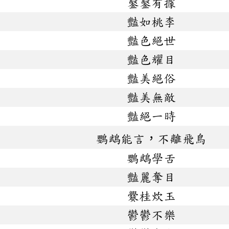
鑿鑿有據
豔如桃李
豔色絕世
豔色耀目
豔美絕俗
豔美無敵
豔絕一時
鸚鵡能言，不離飛鳥
鸚鵡學舌
豔麗奪目
爨桂炊玉
鬱鬱不樂