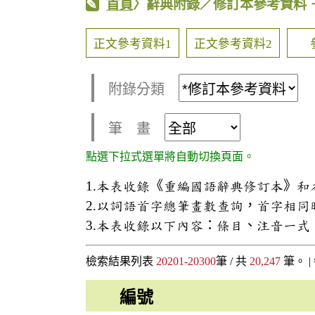
首頁
〉辭典附錄／修訂本參考資料
正文參考資料1
正文參考資料2
附錄分類
筆 畫
點選下拉式選單將自動切換頁面。
1.本表收錄《重編國語辭典修訂本》
2.以詞語首字總筆畫數查詢，首字相
3.本表收錄以下內容：條目、注音一
檢索結果列表
20201-20300
筆 / 共
20,247
筆。 |
編號