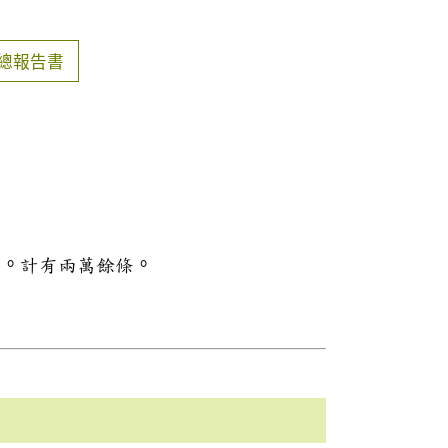
總報告書
料。計有兩萬餘條。