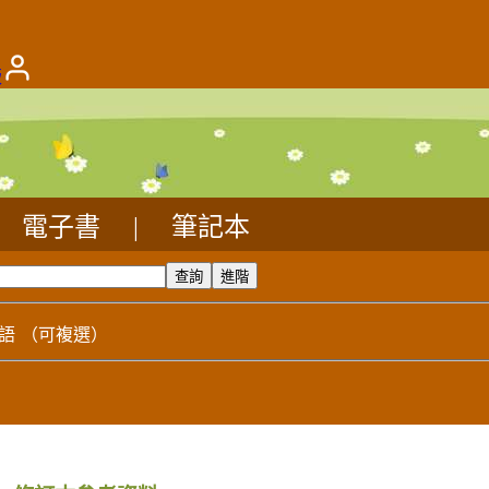
版
電子書
|
筆記本
語
（可複選）