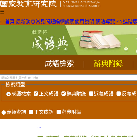
☰
:::
首頁
最新消息
常見問題
編輯說明
使用說明
網站導覽
EN
進階
成語檢索
|
辭典附錄
|
檢索類型
成語檢索
正文成語
辭典附錄
近義成語
反義成
義類查詢
正文成語
辭典附錄
:::