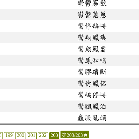
鬱鬱寡歡
鬱鬱蔥蔥
鸞停鵠峙
鸞翔鳳集
鸞翔鳳翥
鸞鳳和鳴
鸞膠續斷
鸞儔鳳侶
鸞鵠停峙
鸞飄鳳泊
麤服亂頭
8
199
200
201
202
203
第203/203頁