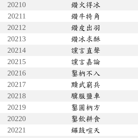
20210
鑽火得冰
20211
鑽牛犄角
20212
鑽皮出羽
20213
鑽冰求酥
20214
讜言直聲
20215
讜言嘉論
20216
鑿枘不入
20217
黷武窮兵
20218
驥服鹽車
20219
鑿圓枘方
20220
鑿飲耕食
20221
鑼鼓喧天