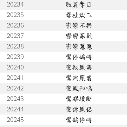
20234
豔麗奪目
20235
爨桂炊玉
20236
鬱鬱不樂
20237
鬱鬱寡歡
20238
鬱鬱蔥蔥
20239
鸞停鵠峙
20240
鸞翔鳳集
20241
鸞翔鳳翥
20242
鸞鳳和鳴
20243
鸞膠續斷
20244
鸞儔鳳侶
20245
鸞鵠停峙