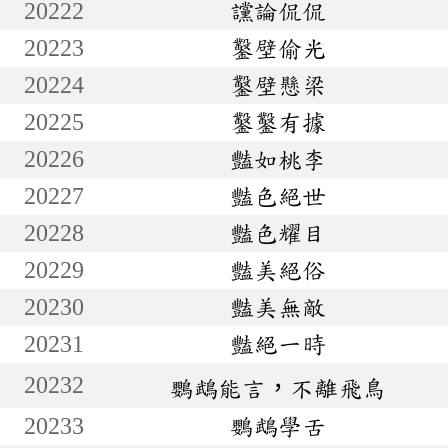
20222
讜論侃侃
20223
鑿壁偷光
20224
鑿壁懸梁
20225
鑿鑿有據
20226
豔如桃李
20227
豔色絕世
20228
豔色耀目
20229
豔美絕俗
20230
豔美無敵
20231
豔絕一時
20232
鸚鵡能言，不離飛鳥
20233
鸚鵡學舌