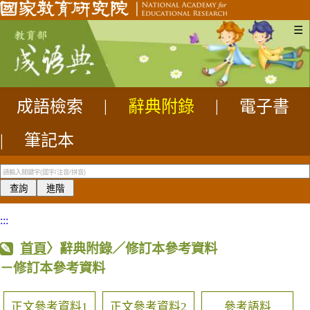
☰
成語檢索
|
辭典附錄
|
電子書
|
筆記本
:::
首頁
〉辭典附錄／修訂本參考資料
－修訂本參考資料
正文參考資料1
正文參考資料2
參考語料