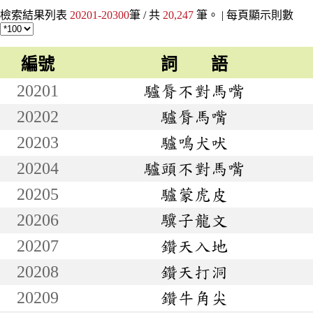
檢索結果列表
20201-20300
筆 / 共
20,247
筆。 |
每頁顯示則數
編號
詞 語
20201
驢脣不對馬嘴
20202
驢脣馬嘴
20203
驢鳴犬吠
20204
驢頭不對馬嘴
20205
驢蒙虎皮
20206
驥子龍文
20207
鑽天入地
20208
鑽天打洞
20209
鑽牛角尖