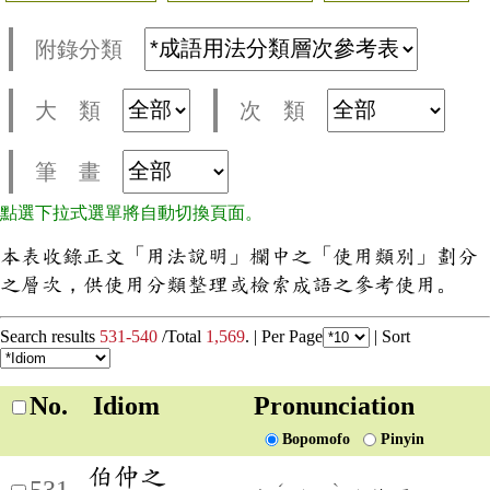
附錄分類
大 類
次 類
筆 畫
點選下拉式選單將自動切換頁面。
本表收錄正文「用法說明」欄中之「使用類別」劃分
之層次，供使用分類整理或檢索成語之參考使用。
Search results
531-540
/Total
1,569
. |
Per Page
|
Sort
No.
Idiom
Pronunciation
Bopomofo
Pinyin
伯仲之
531
ˊ
ˋ