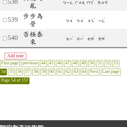
538
ˇ
ˋ
ㄅㄧㄥ
ㄏㄨㄤ
ㄇㄚ
ㄌㄨㄢ
亂
步步為
539
ˋ
ˋ
ˊ
ˊ
ㄅㄨ
ㄅㄨ
ㄨㄟ
ㄧㄥ
營
否極泰
540
ˇ
ˊ
ˋ
ˊ
ㄆㄧ
ㄐㄧ
ㄊㄞ
ㄌㄞ
來
Add note
First page
previous
44
45
46
47
48
49
50
51
52
53
54
55
56
57
58
59
60
61
62
63
64
Next
Last page
Page 54 of 157