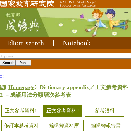
☰
Idiom search
|
Notebook
:::
Homepage
〉Dictionary appendix／正文參考資料
2
－成語用法分類層次參考表
正文參考資料1
正文參考資料2
參考語料
修訂本參考資料
編輯總資料庫
編輯總報告書