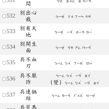
ㄅㄛ
ㄓㄨㄥ
ㄓ
ㄐㄧㄢ
間
別出心
532
ˊ
ˊ
ㄅㄧㄝ
ㄔㄨ
ㄒㄧㄣ
ㄘㄞ
裁
別有天
533
ˊ
ˇ
ˋ
ㄅㄧㄝ
ㄧㄡ
ㄊㄧㄢ
ㄉㄧ
地
別開生
534
ˊ
ˋ
ㄅㄧㄝ
ㄎㄞ
ㄕㄥ
ㄇㄧㄢ
面
兵不血
535
ˋ
ˇ
ˋ
ㄅㄧㄥ
ㄅㄨ
ㄒㄧㄝ
ㄖㄣ
刃
兵不厭
ˋ
ˋ
ˋ
ㄅㄧㄥ
ㄅㄨ
ㄧㄢ
ㄓㄚ
536
詐
（變）
ˊ
ˋ
ˋ
ㄅㄧㄥ
ㄅㄨ
ㄧㄢ
ㄓㄚ
兵連禍
537
ˊ
ˋ
ˊ
ㄅㄧㄥ
ㄌㄧㄢ
ㄏㄨㄛ
ㄐㄧㄝ
結
兵荒馬