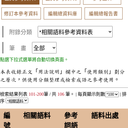
修訂本參考資料
編輯總資料庫
編輯總報告書
附錄分類
筆 畫
點選下拉式選單將自動切換頁面。
本表收錄正文「用法說明」欄中之「使用類別」劃分
之層次，供使用分類整理或檢索成語之參考使用。
檢索結果列表
101-200
筆 / 共
106
筆。 |
每頁顯示則數
|
排
序
編
相關語料
參考
語料出處
號
詞語