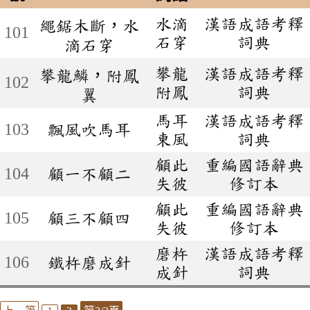
水滴
漢語成語考釋
繩鋸木斷，水
101
石穿
詞典
滴石穿
攀龍
漢語成語考釋
攀龍鱗，附鳳
102
附鳳
詞典
翼
馬耳
漢語成語考釋
103
飄風吹馬耳
東風
詞典
顧此
重編國語辭典
104
顧一不顧二
失彼
修訂本
顧此
重編國語辭典
105
顧三不顧四
失彼
修訂本
磨杵
漢語成語考釋
106
鐵杵磨成針
成針
詞典