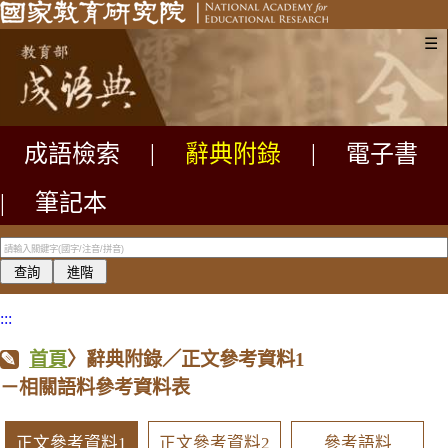
☰
成語檢索
|
辭典附錄
|
電子書
|
筆記本
:::
首頁
〉辭典附錄／正文參考資料1
－相關語料參考資料表
正文參考資料1
正文參考資料2
參考語料