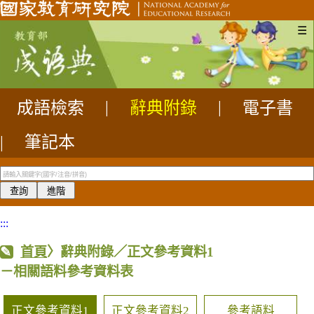
☰
成語檢索
|
辭典附錄
|
電子書
|
筆記本
:::
首頁
〉辭典附錄／正文參考資料1
－相關語料參考資料表
正文參考資料1
正文參考資料2
參考語料