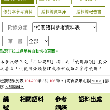
修訂本參考資料
編輯總資料庫
編輯總報告書
附錄分類
筆 畫
點選下拉式選單將自動切換頁面。
本表收錄正文「用法說明」欄中之「使用類別」劃分
之層次，供使用分類整理或檢索成語之參考使用。
檢索結果列表
101-200
筆 / 共
106
筆。 |
每頁顯示則數
|
排
序
編
相關語料
參考
語料出處
號
詞語