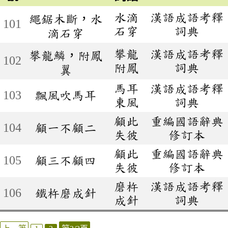
水滴
漢語成語考釋
繩鋸木斷，水
101
石穿
詞典
滴石穿
攀龍
漢語成語考釋
攀龍鱗，附鳳
102
附鳳
詞典
翼
馬耳
漢語成語考釋
103
飄風吹馬耳
東風
詞典
顧此
重編國語辭典
104
顧一不顧二
失彼
修訂本
顧此
重編國語辭典
105
顧三不顧四
失彼
修訂本
磨杵
漢語成語考釋
106
鐵杵磨成針
成針
詞典