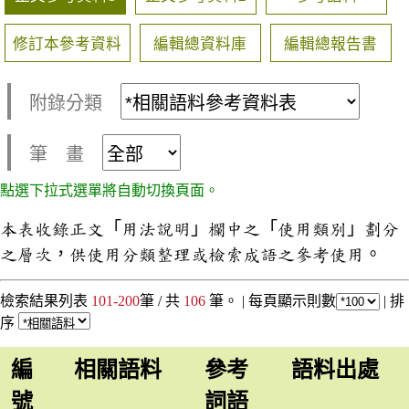
修訂本參考資料
編輯總資料庫
編輯總報告書
附錄分類
筆 畫
點選下拉式選單將自動切換頁面。
本表收錄正文「用法說明」欄中之「使用類別」劃分
之層次，供使用分類整理或檢索成語之參考使用。
檢索結果列表
101-200
筆 / 共
106
筆。 |
每頁顯示則數
|
排
序
編
相關語料
參考
語料出處
號
詞語