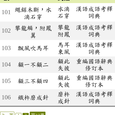
水滴
漢語成語考釋
繩鋸木斷，水
101
石穿
詞典
滴石穿
攀龍
漢語成語考釋
攀龍鱗，附鳳
102
附鳳
詞典
翼
馬耳
漢語成語考釋
103
飄風吹馬耳
東風
詞典
顧此
重編國語辭典
104
顧一不顧二
失彼
修訂本
顧此
重編國語辭典
105
顧三不顧四
失彼
修訂本
磨杵
漢語成語考釋
106
鐵杵磨成針
成針
詞典