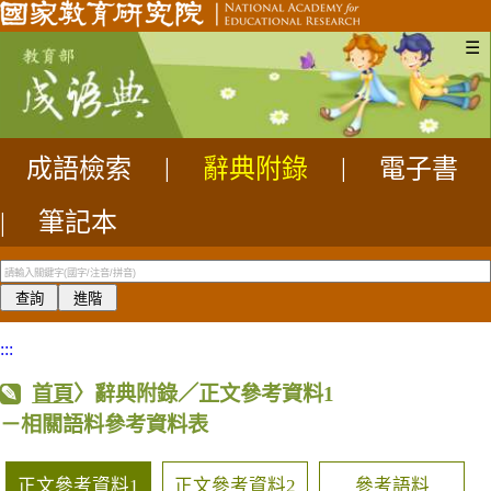
☰
成語檢索
|
辭典附錄
|
電子書
|
筆記本
:::
首頁
〉辭典附錄／正文參考資料1
－相關語料參考資料表
正文參考資料1
正文參考資料2
參考語料