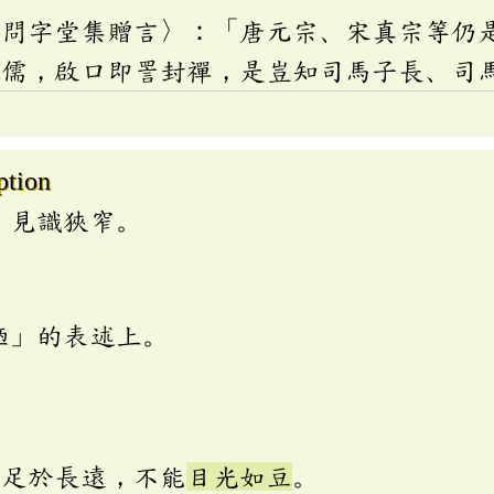
〈問字堂集贈言〉：「唐元宗、宋真宗等仍
之儒，啟口即詈封禪，是豈知司馬子長、司
ption
，見識狹窄。
陋」的表述上。
立足於長遠，不能
目光如豆
。