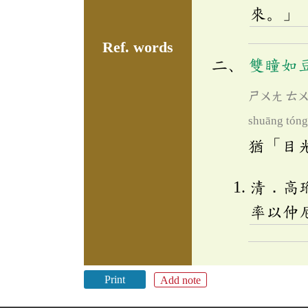
來。」
Ref. words
雙瞳如
ㄕㄨㄤ
ㄊ
shuāng tóng
猶「目
清．高
率以仲
Print
Add note