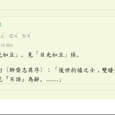
豆
ˊ
ˊ
ˋ
ㄨㄥ
ㄖㄨ
ㄉㄡ
 rú dòu
光如豆」。見「目光如豆」條。
珩〈聊齋志異序〉：「後世拘墟之士，雙瞳
尼『不語』為辭。……」