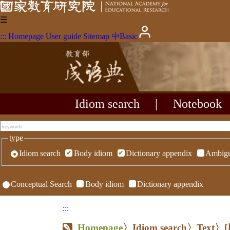
☰
:::
Homepage
User guide
Sitemap
中
Basic
Idiom search
|
Notebook
type
Idiom search
Body idiom
Dictionary appendix
Ambigu
Conceptual Search
Body idiom
Dictionary appendix
:::
Homepage
〉Idiom search〉Text〉