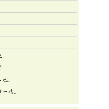
來。
鬧。
不已。
遠一些。