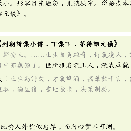
樣小。形容目光短淺，見識狹窄。※語或本
詔元儀》。
」
《列朝詩集小傳．丁集下．茅待詔元儀》
，歸安人。……止生自負經奇，恃氣凌人，
目中亦無餘子。
世所推名流正人，深衷厚貌
1
哉！
止生為詩文，才氣蜂涌，搖筆數千言，
進取，論匡復，畫地聚米，決策制勝。
：比喻人外貌似忠厚，而內心實不可測。