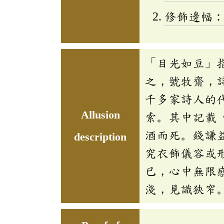
修飾邊幅
「目光如豆」
之，號牧齋，
千多家詩人的
Allusion
索。其中記載
酒而死。錢謙
description
究衣飾儀容或
已，心中無限
淺，見識狹窄