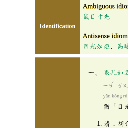
Ambiguous idi
鼠目寸光
Identification
Antisense idiom
目光如炬
、
高
眼孔如
ˇ
ㄧㄢ
ㄎㄨ
yǎn kǒng rú
猶「目
清．胡