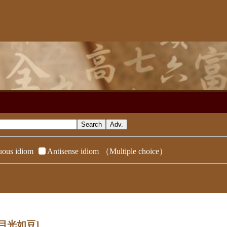
ous idiom
Antisense idiom
（Multiple choice）
[目光如豆]