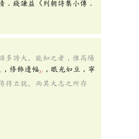
清．錢謙益《列朝詩集小傳．
語多誇大。能知之者，惟高陽
，修飾邊幅
，眼光如豆，寧
>
2>
倚待立就。而其大志之所存