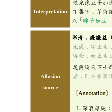
眼光像豆子那
Interpretation
丁集下．茅待
△「
眸子如豆
※清．錢謙益
元儀，字止生
與余，而止生
足與論天下士
者，則在乎籌
Allusion
source
〔Annotation〕
深衷厚貌