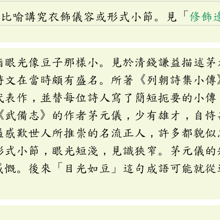
：比喻講究衣飾儀容或形式小節。見「
修飾
指眼光像豆子那樣小。見於清錢謙益描述茅
詩文在當時頗有盛名。所著《列朝詩集小傳
代表作，並替每位詩人寫了簡短扼要的小傳
《武備志》的作者茅元儀，少有雄才，自恃
益感歎世人所推崇的名流正人，許多都貌似
形式小節，眼光短淺，見識狹窄。茅元儀的
感慨。後來「目光如豆」這句成語可能就從
。