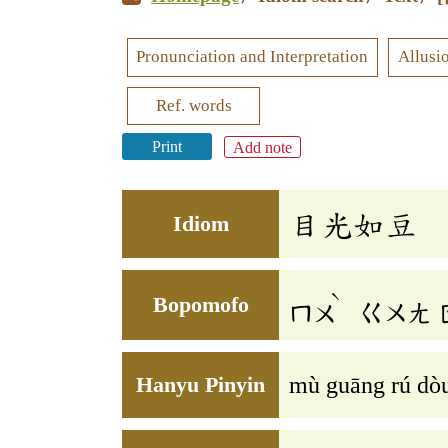
Pronunciation and Interpretation
Allusi
Ref. words
Print
Add note
目光如豆
Idiom
ˋ
Bopomofo
ㄇㄨ
ㄍㄨㄤ
Hanyu Pinyin
mù guāng rú dò