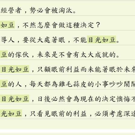
的經營者，勢必會被淘汰。
光如豆
，不然怎麼會做這種決定？
領導人，要從大處著眼，不能
目光如豆
。
如豆
的傢伙，未來是不會有太大成就的。
家
目光如豆
，只顧眼前利益而未能著眼於未
如豆
的人，每天都為雞毛蒜皮的小事吵吵鬧
果
目光如豆
，日後必然會為現在的決定懊悔
目光如豆
，只看見眼前的利益，必須考慮深