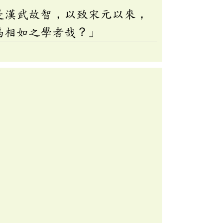
是漢武故智，以致宋元以來，
馬相如之學者哉？」