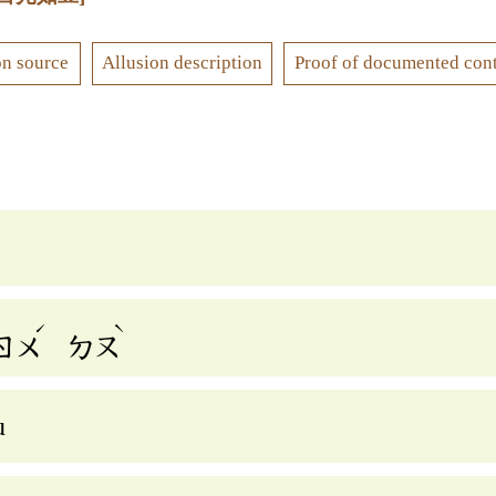
on source
Allusion description
Proof of documented con
ˊ
ˋ
ㄖㄨ
ㄉㄡ
u