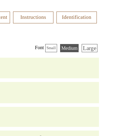
tent
Instructions
Identification
Large
Font
Medium
Small