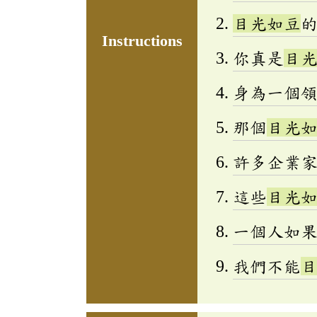
目光如豆
Instructions
你真是
目
身為一個
那個
目光
許多企業
這些
目光
一個人如
我們不能