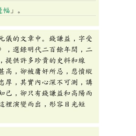
邊幅
」。
元儀的文章中。錢謙益，字受
》，選錄明代二百餘年間，二
，提供許多珍貴的史料和線
甚高，卻被庸奸所忌，悲憤縱
忠厚，其實內心深不可測，講
知己，卻只有錢謙益和高陽而
這裡演變而出，形容目光短