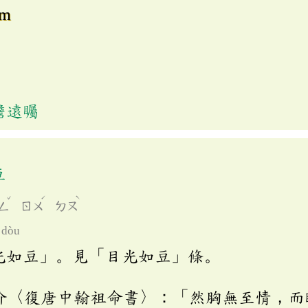
om
瞻遠矚
豆
ˇ
ˊ
ˋ
ㄥ
ㄖㄨ
ㄉㄡ
 dòu
光如豆」。見「目光如豆」條。
介〈復唐中翰祖命書〉：「然胸無至情，而