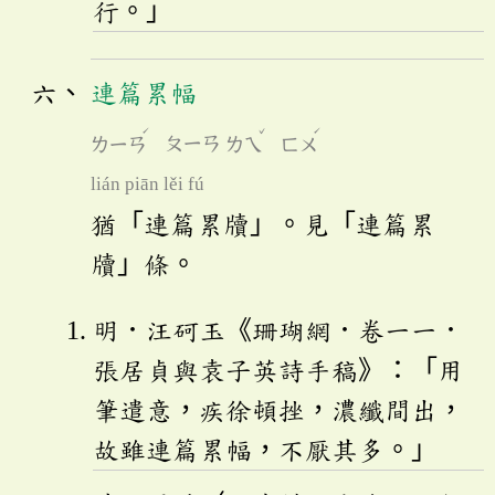
行。」
連篇累幅
ˊ
ˇ
ˊ
ㄌㄧㄢ
ㄆㄧㄢ
ㄌㄟ
ㄈㄨ
lián piān lěi fú
猶「連篇累牘」。見「連篇累
牘」條。
明．汪砢玉《珊瑚網．卷一一．
張居貞與袁子英詩手稿》：「用
筆遣意，疾徐頓挫，濃纖間出，
故雖連篇累幅，不厭其多。」