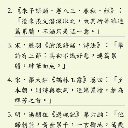
《朱子語類．卷八三．春秋．經》：
「後來張文潛深取之，故其所著雖連
篇累牘，不過只是這一意。」
宋．嚴羽《滄浪詩話．詩法》：「學
詩有三節：其初不識好惡，連篇累
牘，肆筆而成。」
宋．羅大經《鶴林玉露》卷四：「至
本朝，則詩與歌詞，連篇累牘，推為
群芳之首。」
明．湯顯祖《還魂記》第六齣：「他
歸朝燕，黃金累千，一言擲地，萬歲