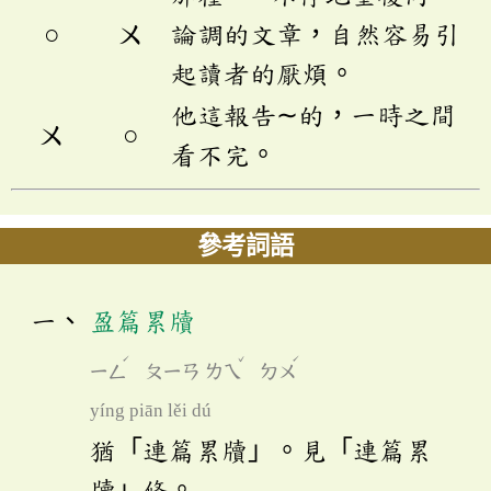
○
ㄨ
論調的文章，自然容易引
起讀者的厭煩。
他這報告∼的，一時之間
ㄨ
○
看不完。
參考詞語
盈篇累牘
ˊ
ˇ
ˊ
ㄧㄥ
ㄆㄧㄢ
ㄌㄟ
ㄉㄨ
yíng piān lěi dú
猶「連篇累牘」。見「連篇累
牘」條。