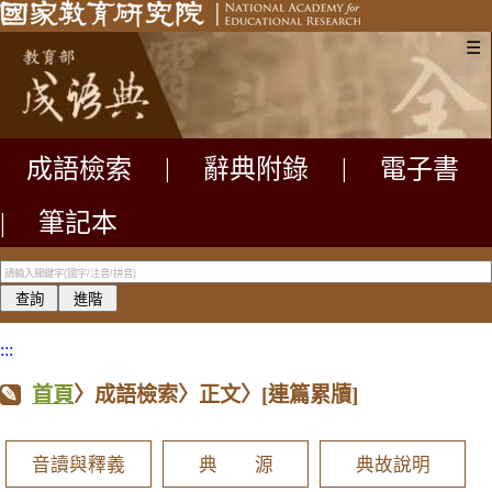
☰
成語檢索
|
辭典附錄
|
電子書
|
筆記本
:::
首頁
〉成語檢索〉正文〉
[連篇累牘]
音讀與釋義
典 源
典故說明