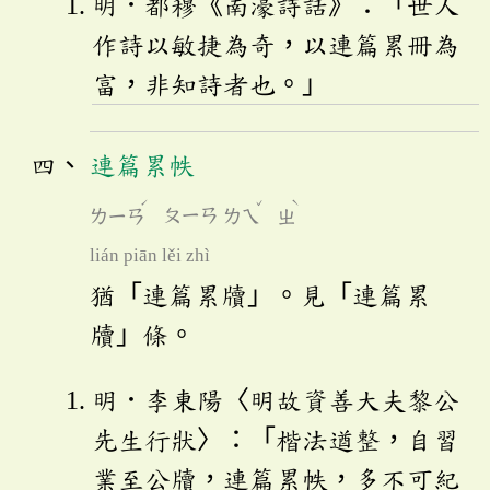
明．都穆《南濠詩話》：「世人
作詩以敏捷為奇，以連篇累冊為
富，非知詩者也。」
連篇累帙
ˊ
ˇ
ˋ
ㄌㄧㄢ
ㄆㄧㄢ
ㄌㄟ
ㄓ
lián piān lěi zhì
猶「連篇累牘」。見「連篇累
牘」條。
明．李東陽〈明故資善大夫黎公
先生行狀〉：「楷法遒整，自習
業至公牘，連篇累帙，多不可紀