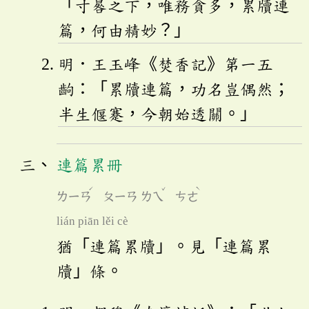
「寸晷之下，唯務貪多，累牘連
篇，何由精妙？」
明．王玉峰《焚香記》第一五
齣：「累牘連篇，功名豈偶然；
半生偃蹇，今朝始透關。」
連篇累冊
ˊ
ˇ
ˋ
ㄌㄧㄢ
ㄆㄧㄢ
ㄌㄟ
ㄘㄜ
lián piān lěi cè
猶「連篇累牘」。見「連篇累
牘」條。