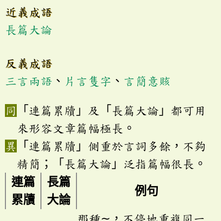
近義成語
長篇大論
反義成語
三言兩語
、
片言隻字
、
言簡意賅
「連篇累牘」及「長篇大論」都可用
來形容文章篇幅極長。
「連篇累牘」側重於言詞多餘，不夠
精簡；「長篇大論」泛指篇幅很長。
連篇
長篇
例句
累牘
大論
那種∼，不停地重複同一