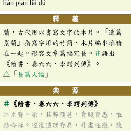
lián piān lěi dú
釋 義
牘，古代用以書寫文字的木片。「連篇
累牘」指寫字用的竹簡、木片編串堆積
在一起。形容文章篇幅冗長。
＃
語出
《隋書．卷六六．李諤列傳》。
△
「
長篇大論
」
典 源
＃
《隋書．卷六六．李諤列傳》
江左齊、梁，其弊彌甚，貴賤賢愚，唯
務吟詠。遂復遺理存異，尋虛逐微，競