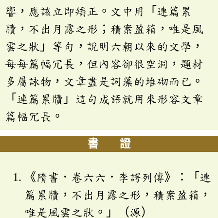
響，應該立即矯正。文中用「連篇累
牘，不出月露之形；積案盈箱，唯是風
雲之狀」等句，說明六朝以來的文學，
每每篇幅冗長，但內容卻很空洞，題材
多屬詠物，文章盡是詞藻的堆砌而已。
「連篇累牘」這句成語就用來形容文章
篇幅冗長。
書 證
《隋書．卷六六．李諤列傳》：「連
篇累牘，不出月露之形，積案盈箱，
唯是風雲之狀。」（源）