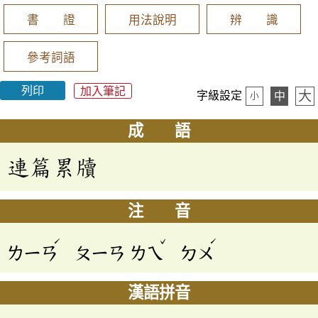
書 證
用法說明
辨 識
參考詞語
列印
加入筆記
大
字級設定
中
小
成 語
連篇累牘
注 音
ˊ
ˇ
ˊ
ㄌㄧㄢ
ㄆㄧㄢ
ㄌㄟ
ㄉㄨ
漢語拼音