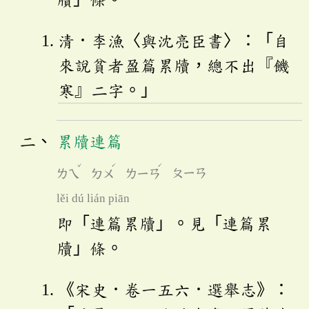
清．李漁〈與沈亮臣書〉：「自
來說貧者盈篇累牘，總不出『饑
寒』二字。」
累牘連篇
ˇ
ˊ
ˊ
ㄌㄟ
ㄉㄨ
ㄌㄧㄢ
ㄆㄧㄢ
lěi dú lián piān
即「連篇累牘」。見「連篇累
牘」條。
《宋史．卷一五六．選舉志》：