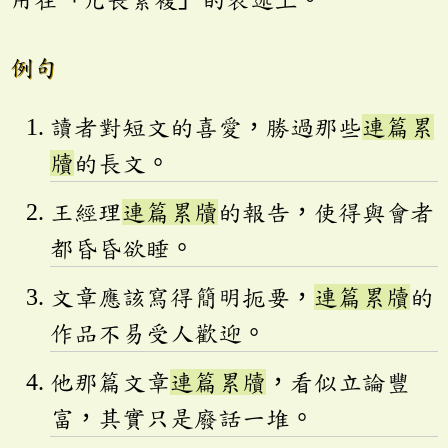
例句
讀者對短文的喜愛，勝過那些
連篇累
牘
的長文。
王經理
連篇累牘
的報告，使得與會者
都昏昏欲睡。
文章應該寫得簡明扼要，
連篇累牘
的
作品不易受人歡迎。
他那篇文章
連篇累牘
，看似立論豐
富，其實只是廢話一堆。