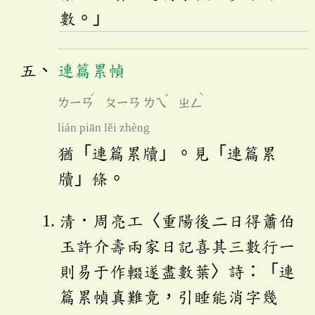
數。」
連篇累幀
ˊ
ˇ
ˋ
ㄌㄧㄢ
ㄆㄧㄢ
ㄌㄟ
ㄓㄥ
lián piān lěi zhèng
猶「連篇累牘」。見「連篇累
牘」條。
清．周亮工〈重陽後二日得蕭伯
玉許介壽兩家日記喜其三數行一
則易于作輟遂盡數葉〉詩：「連
篇累幀真難竟，引睡能消字幾