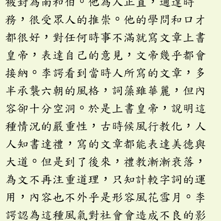
被封為南和伯。他為人正直，通達時
務，很受眾人的推崇。他的學問和口才
都很好，對任何時事不滿就寫文章上書
皇帝，表達自己的意見，文帝幾乎都會
接納。李諤看到當時人所寫的文章，多
半承襲六朝的風格，詞藻雖華麗，但內
容卻十分空洞。於是上書皇帝，說明這
種情況的嚴重性，古時候風行教化，人
人知書達禮，寫的文章都能表達美德與
大道。但是到了後來，禮教漸漸衰落，
為文不再注重道理，只知計較字詞的運
用，內容也不外乎是形容風花雪月。李
諤認為這種風氣對社會會造成不良的影