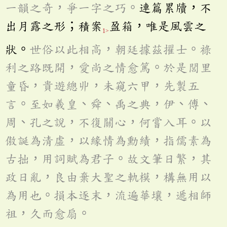
一韻之奇，爭一字之巧。
連篇累牘，不
出月露之形；積案
盈箱，唯是風雲之
1>
狀。
世俗以此相高，朝廷據茲擢士。祿
利之路既開，愛尚之情愈篤。於是閭里
童昏，貴遊總丱，未窺六甲，先製五
言。至如羲皇、舜、禹之典，伊、傅、
周、孔之說，不復關心，何嘗入耳。以
傲誕為清虛，以緣情為勳績，指儒素為
古拙，用詞賦為君子。故文筆日繁，其
政日亂，良由棄大聖之軌模，構無用以
為用也。損本逐末，流遍華壤，遞相師
祖，久而愈扇。