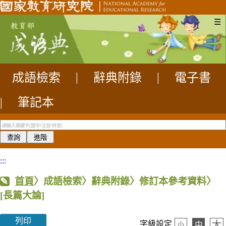
☰
成語檢索
|
辭典附錄
|
電子書
|
筆記本
:::
首頁
〉成語檢索〉辭典附錄〉修訂本參考資料〉
[長篇大論]
列印
大
字級設定
中
小