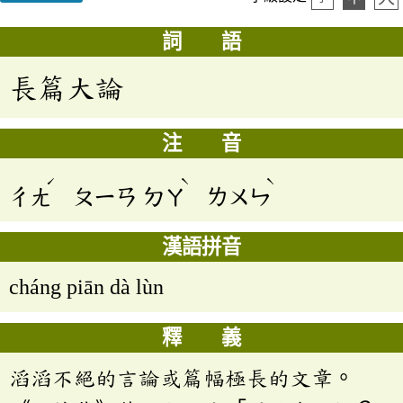
詞 語
長篇大論
注 音
ˊ
ˋ
ˋ
ㄔㄤ
ㄆㄧㄢ
ㄉㄚ
ㄌㄨㄣ
漢語拼音
cháng piān dà lùn
釋 義
滔滔不絕的言論或篇幅極長的文章。