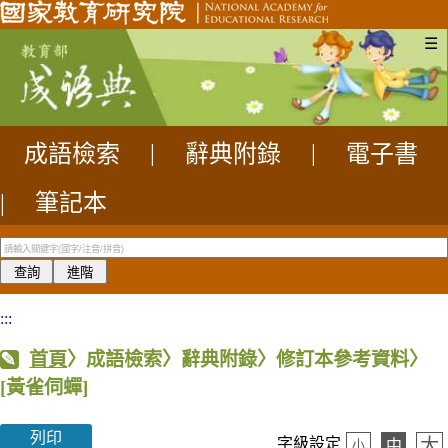
☰
成語檢索
|
辭典附錄
|
電子書
|
筆記本
:::
首頁
〉成語檢索〉辭典附錄〉修訂本參考資料〉
[黃雀伺蟬]
列印
大
字級設定
中
小