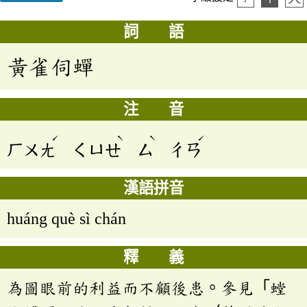
詞 語
黃雀伺蟬
注 音
ˊ
ˋ
ˋ
ˊ
ㄏㄨㄤ
ㄑㄩㄝ
ㄙ
ㄔㄢ
漢語拼音
huáng què sì chán
釋 義
為圖眼前的利益而不顧後患。參見「螳