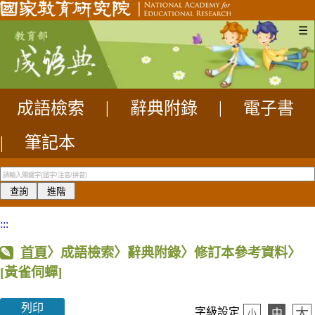
☰
成語檢索
|
辭典附錄
|
電子書
|
筆記本
:::
首頁
〉成語檢索〉辭典附錄〉修訂本參考資料〉
[黃雀伺蟬]
列印
大
字級設定
中
小