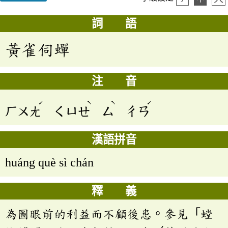
詞 語
黃雀伺蟬
注 音
ˊ
ˋ
ˋ
ˊ
ㄏㄨㄤ
ㄑㄩㄝ
ㄙ
ㄔㄢ
漢語拼音
huáng què sì chán
釋 義
為圖眼前的利益而不顧後患。參見「螳