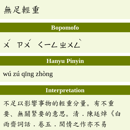
無足輕重
Bopomofo
ˊ
ˊ
ˋ
ㄨ
ㄗㄨ
ㄑㄧㄥ
ㄓㄨㄥ
Hanyu Pinyin
wú zú qīng zhòng
Interpretation
不足以影響事物的輕重分量。有不重
要、無關緊要的意思。清．陳廷焯《白
雨齋詞話．卷五．閑情之作亦不易