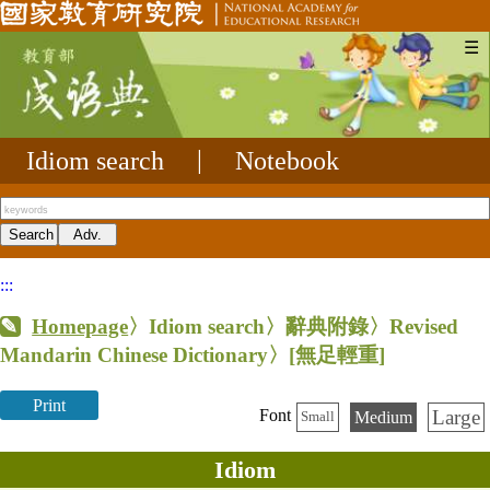
☰
Idiom search
|
Notebook
:::
Homepage
〉Idiom search〉辭典附錄〉Revised
Mandarin Chinese Dictionary〉
[無足輕重]
Print
Large
Font
Medium
Small
Idiom