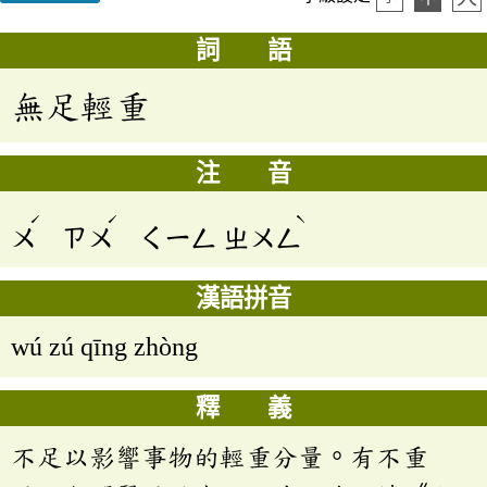
詞 語
無足輕重
注 音
ˊ
ˊ
ˋ
ㄨ
ㄗㄨ
ㄑㄧㄥ
ㄓㄨㄥ
漢語拼音
wú zú qīng zhòng
釋 義
不足以影響事物的輕重分量。有不重