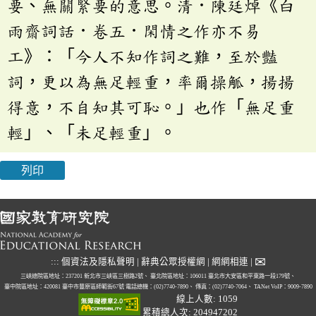
要、無關緊要的意思。清．陳廷焯《白
雨齋詞話．卷五．閑情之作亦不易
工》：「今人不知作詞之難，至於豔
詞，更以為無足輕重，率爾操觚，揚揚
得意，不自知其可恥。」也作「無足重
輕」、「未足輕重」。
列印
✉
:::
個資法及隱私聲明
|
辭典公眾授權網
|
網網相連
|
三峽總院區地址：237201 新北市三峽區三樹路2號、
臺北院區地址：106011 臺北市大安區和平東路一段179號、
臺中院區地址：420081 臺中市豐原區師範街67號
電話總機：(02)7740-7890、
傳真：(02)7740-7064、
TANet VoIP：9009-7890
線上人數: 1059
累積總人次: 204947202