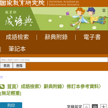
☰
成語檢索
|
辭典附錄
|
電子書
|
筆記本
:::
首頁
〉成語檢索〉辭典附錄〉修訂本參考資料〉
[無足輕重]
列印
大
字級設定
中
小