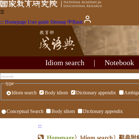
☰
:::
Homepage
User guide
Sitemap
中
Basic
Idiom search
|
Notebook
type
Idiom search
Body idiom
Dictionary appendix
Ambigu
Conceptual Search
Body idiom
Dictionary appendix
:::
Homepage
〉Idiom search〉