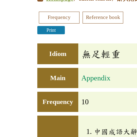
Frequency
Reference book
Print
無足輕重
Idiom
Main
Appendix
Frequency
10
中國成語大