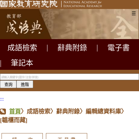
☰
成語檢索
|
辭典附錄
|
電子書
|
筆記本
:::
首頁
〉成語檢索〉辭典附錄〉編輯總資料庫〉
[韞櫃而藏]