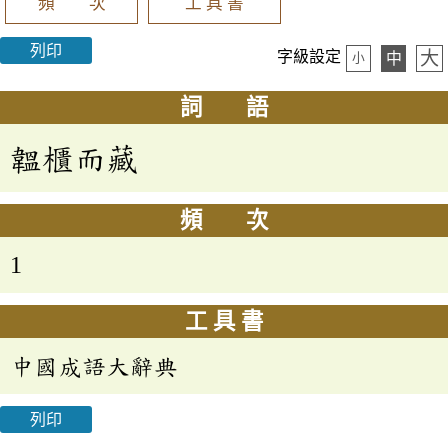
頻 次
工 具 書
列印
大
字級設定
中
小
詞 語
韞櫃而藏
頻 次
1
工 具 書
中國成語大辭典
列印