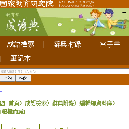
☰
成語檢索
|
辭典附錄
|
電子書
|
筆記本
:::
首頁
〉成語檢索〉辭典附錄〉編輯總資料庫〉
[韞櫃而藏]