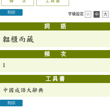
頻 次
工 具 書
列印
大
字級設定
中
小
詞 語
韞櫃而藏
頻 次
1
工 具 書
中國成語大辭典
列印