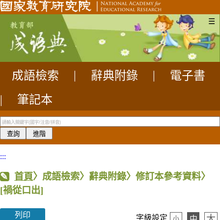
☰
成語檢索
|
辭典附錄
|
電子書
|
筆記本
:::
首頁
〉成語檢索〉辭典附錄〉修訂本參考資料〉
[禍從口出]
列印
大
字級設定
中
小