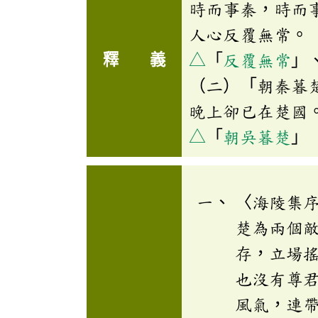
時而事秦，時而
人心反覆無常。
釋 義
△
「
反覆無常
」
（二）「朝秦暮
晚上卻已在楚國
△
「
朝吳暮楚
」
〈海陵集
楚為兩個
存，立場
也沒有尊
風氣，連