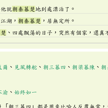
，他就
朝秦暮楚
地到處漂泊了。
走江湖，
朝秦暮楚
，居無定所。
暮楚
、四處飄蕩的日子，突然有個家，還真
反爾
、
見風轉舵
、
朝三暮四
、
朝梁暮陳
、
朝
不渝
、
始終如一
及「朝三暮四」都是用來比喻人反覆無常，