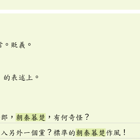
常。貶義。
」的表述上。
女郎，
朝秦暮楚
，有何奇怪？
加入另外一個黨？標準的
朝秦暮楚
作風！