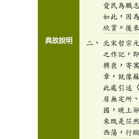
愛民為職
如此，因
欣賞。後
典故說明
北宋哲宗
之作記，
興衰，寄
章，就像
此處引述
居無定所
國，晚上
來既是茫
西蕩，行