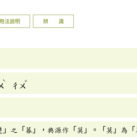
]
用法說明
辨 識
ˋ
ˇ
ㄨ
ㄔㄨ
楚」之「暮」，典源作「莫」。「莫」為「