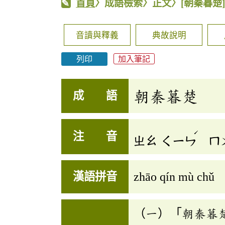
首頁
〉成語檢索〉正文〉
[朝秦暮楚
音讀與釋義
典故說明
列印
加入筆記
朝秦暮楚
成 語
ˊ
注 音
ㄓㄠ
ㄑㄧㄣ
ㄇ
漢語拼音
zhāo qín mù chǔ
（一）「朝秦暮