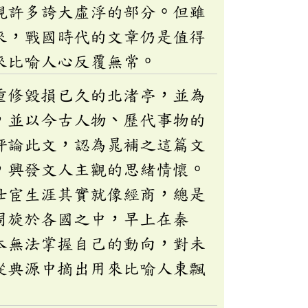
現許多誇大虛浮的部分。但雖
來，戰國時代的文章仍是值得
來比喻人心反覆無常。
重修毀損已久的北渚亭，並為
，並以今古人物、歷代事物的
評論此文，認為晁補之這篇文
，興發文人主觀的思緒情懷。
仕宦生涯其實就像經商，總是
周旋於各國之中，早上在秦
本無法掌握自己的動向，對未
從典源中摘出用來比喻人東飄