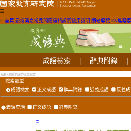
☰
:::
首頁
最新消息
常見問題
編輯說明
使用說明
網站導覽
EN
進階
成語檢索
|
辭典附錄
|
檢索類型
成語檢索
正文成語
辭典附錄
近義成語
反義成
義類查詢
正文成語
辭典附錄
:::