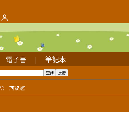
版
電子書
|
筆記本
語
（可複選）