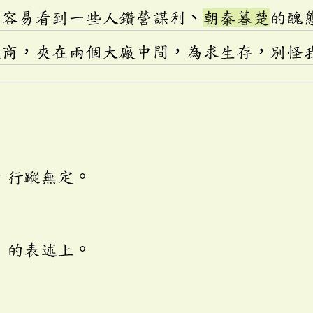
最容易看到一些人鑽營謀利、
朝秦暮楚
的醜
廠商，夾在兩個大廠中間，為求生存，別怪
，行蹤無定。
」的表述上。