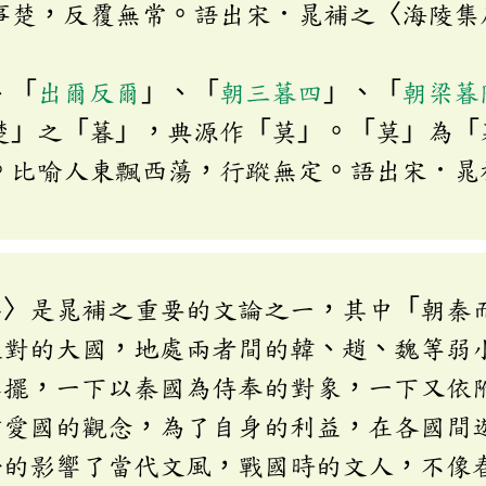
事楚，反覆無常。語出宋．晁補之〈海陵集
、「
出爾反爾
」、「
朝三暮四
」、「
朝梁暮
楚」之「暮」，典源作「莫」。「莫」為「
。比喻人東飄西蕩，行蹤無定。語出宋．晁
序〉是晁補之重要的文論之一，其中「朝秦
敵對的大國，地處兩者間的韓、趙、魏等弱
搖擺，一下以秦國為侍奉的對象，一下又依
君愛國的觀念，為了自身的利益，在各國間
帶的影響了當代文風，戰國時的文人，不像