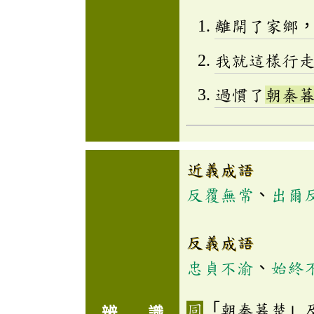
離開了家鄉
我就這樣行
過慣了
朝秦
近義成語
反覆無常
、
出爾
反義成語
忠貞不渝
、
始終
「朝秦暮楚」
辨 識