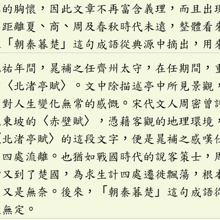
志的胸懷，因此文章不再富含義理，而且出
為距離夏、商、周及春秋時代未遠，整體看
來「朝秦暮楚」這句成語從典源中摘出，用
元祐年間，晁補之任齊州太守，在任期間，
即〈北渚亭賦〉。文中除描述亭中所見景觀
寓對人生變化無常的感慨。宋代文人周密曾
蘇東坡的〈赤壁賦〉，憑藉客觀的地理環境
〈北渚亭賦〉的這段文字，便是晁補之感嘆
、四處流離。也猶如戰國時代的說客策士，
卻又到了楚國，為求生計四處遷徙飄蕩，根
然又是無奈。後來，「朝秦暮楚」這句成語
蹤無定。