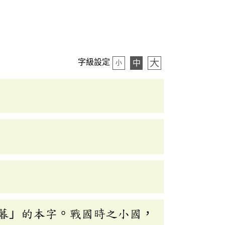
大
字級設定
中
小
暮」的本字。戰國時之小國，