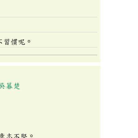
不習慣呢。
吳暮楚
意志不堅。