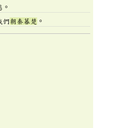
態。
我們
朝秦暮楚
。