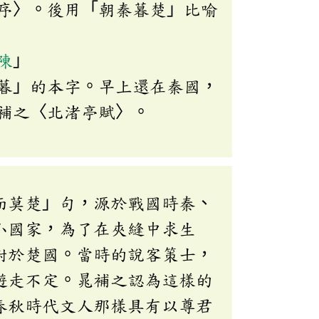
序〉。後用「朝秦暮楚」比喻
陳
」
暮」的本字。早上還在秦國，
補之〈北渚亭賦〉。
而莫楚」句，源於戰國時秦、
小國家，為了在夾縫中求生
附於楚國。當時的說客策士，
遊走不定。晁補之認為這樣的
春秋時代文人那樣具有以尊君