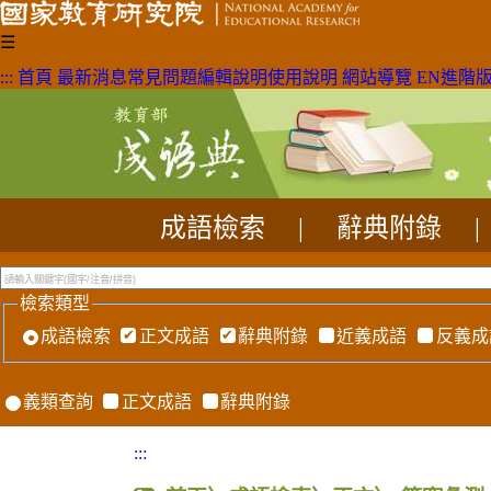
☰
:::
首頁
最新消息
常見問題
編輯說明
使用說明
網站導覽
EN
進階
成語檢索
|
辭典附錄
|
檢索類型
成語檢索
正文成語
辭典附錄
近義成語
反義成
義類查詢
正文成語
辭典附錄
:::