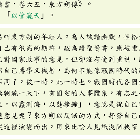
漢書．卷六五．東方朔傳》。
、「
以管窺天
」。
名叫東方朔的年輕人。為人詼諧幽默，性格
自己有很高的期許，認為讀聖賢書，應被重
己對國家政事的意見，但卻沒有受到重視，
然自己博學又機智，為何不能像戰國時代的
不同了，彼一時，此一時也。戰國時代各國
漢朝統一天下，有固定的人事體系，有志之
天，以蠡測海，以莛撞鐘」，意思是說自己
達意見呢？東方朔以反話的方式，抒發自己
從這裡演變而出，用來比喻人見識淺陋狹窄