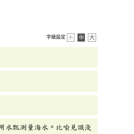
大
字級設定
中
小
用水瓢測量海水。比喻見識淺