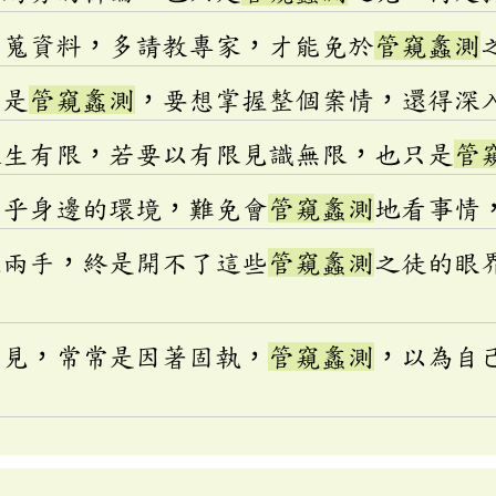
廣蒐資料，多請教專家，才能免於
管窺蠡測
只是
管窺蠡測
，要想掌握整個案情，還得深
人生有限，若要以有限見識無限，也只是
管
在乎身邊的環境，難免會
管窺蠡測
地看事情
上兩手，終是開不了這些
管窺蠡測
之徒的眼
偏見，常常是因著固執，
管窺蠡測
，以為自