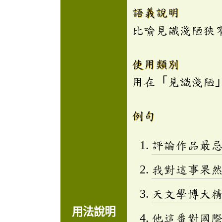
語義說明
比喻見識淺陋狹
使用類別
用在「見識淺陋
例句
評論作品最
我對這事果
天文學博大
用法說明
他這番對國