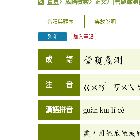
首頁
〉成語檢索〉正文〉
[管窺蠡測
音讀與釋義
典故說明
列印
加入筆記
管窺蠡測
成 語
ˇ
注 音
ㄍㄨㄢ
ㄎㄨㄟ
漢語拼音
guǎn kuī lí cè
蠡，用瓠瓜做成