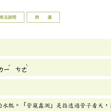
]
用法說明
辨 識
ˊ
ˋ
ㄌㄧ
ㄘㄜ
的水瓢。「管窺蠡測」是指透過管子看天，