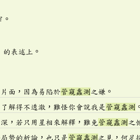
窄。
」的表述上。
忌片面，因為易陷於
管窺蠡測
之嫌。
然了解得不透澈，難怪你會說我是
管窺蠡測
精深，若只用星相來解釋，難免
管窺蠡測
之
際局勢的析論，也只是
管窺蠡測
之見，何足