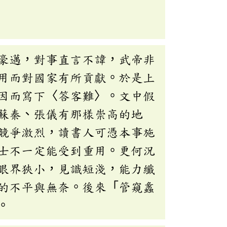
豪邁，對事直言不諱，武帝非
用而對國家有所貢獻。於是上
因而寫下〈答客難〉。文中假
蘇秦、張儀有那樣崇高的地
競爭激烈，讀書人可憑本事施
士不一定能受到重用。更何況
眼界狹小，見識短淺，能力纖
的不平與無奈。後來「管窺蠡
。