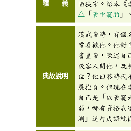
釋 義
陋狹窄。語本《
△
「
管中窺豹
」
漢武帝時，有個
常喜歡他。他對
書皇帝，陳述自
設客人問他，既
典故說明
位？他回答時代
展抱負。但現在
自己是「以管窺
弱，哪有資格表
測」這句成語就