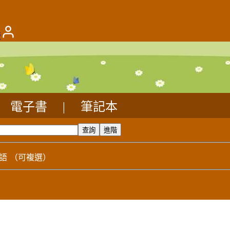
版
電子書
|
筆記本
語
（可複選）