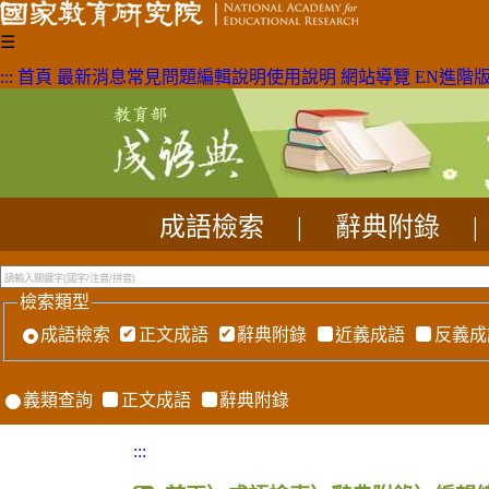
☰
:::
首頁
最新消息
常見問題
編輯說明
使用說明
網站導覽
EN
進階
成語檢索
|
辭典附錄
|
檢索類型
成語檢索
正文成語
辭典附錄
近義成語
反義成
義類查詢
正文成語
辭典附錄
:::