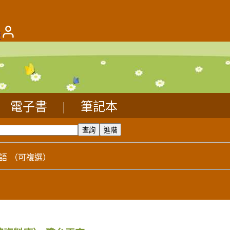
版
電子書
|
筆記本
語
（可複選）