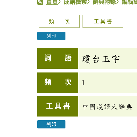
首頁
〉成語檢索〉辭典附錄〉編輯
頻 次
工 具 書
列印
瓊台玉宇
詞 語
頻 次
1
工 具 書
中國成語大辭典
列印