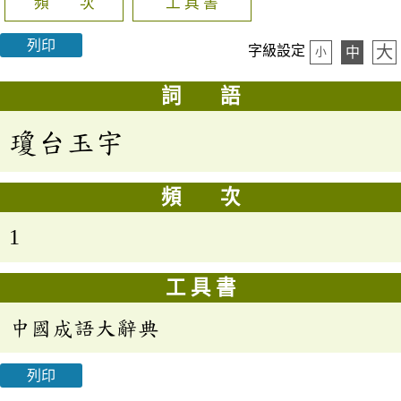
頻 次
工 具 書
列印
大
字級設定
中
小
詞 語
瓊台玉宇
頻 次
1
工 具 書
中國成語大辭典
列印