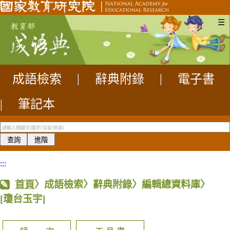
☰
成語檢索
|
辭典附錄
|
電子書
|
筆記本
:::
首頁
〉成語檢索〉辭典附錄〉編輯總資料庫〉
[瓊台玉宇]