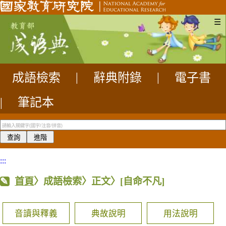
☰
成語檢索
|
辭典附錄
|
電子書
|
筆記本
:::
首頁
〉成語檢索〉正文〉
[自命不凡]
音讀與釋義
典故說明
用法說明