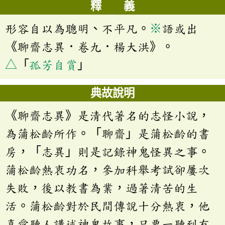
釋 義
形容自以為聰明、不平凡。
※
語或出
《聊齋志異．卷九．楊大洪》。
△
「
孤芳自賞
」
典故說明
《聊齋志異》是清代著名的志怪小說，
為蒲松齡所作。「聊齋」是蒲松齡的書
房，「志異」則是記錄神鬼怪異之事。
蒲松齡熱衷功名，參加科舉考試卻屢次
失敗，後以教書為業，過著清苦的生
活。蒲松齡對於民間傳說十分熱衷，他
喜愛聽人講述神鬼故事，只要一聽到有