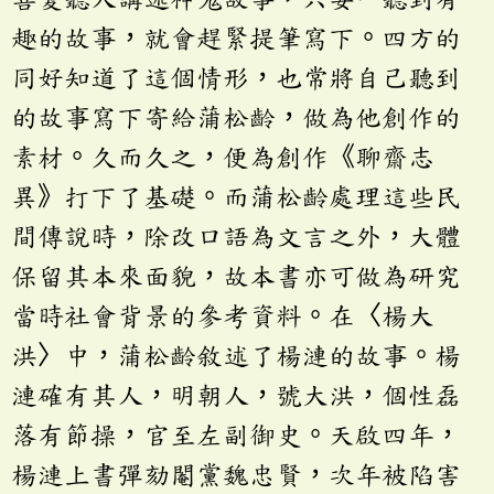
趣的故事，就會趕緊提筆寫下。四方的
同好知道了這個情形，也常將自己聽到
的故事寫下寄給蒲松齡，做為他創作的
素材。久而久之，便為創作《聊齋志
異》打下了基礎。而蒲松齡處理這些民
間傳說時，除改口語為文言之外，大體
保留其本來面貌，故本書亦可做為研究
當時社會背景的參考資料。在〈楊大
洪〉中，蒲松齡敘述了楊漣的故事。楊
漣確有其人，明朝人，號大洪，個性磊
落有節操，官至左副御史。天啟四年，
楊漣上書彈劾閹黨魏忠賢，次年被陷害