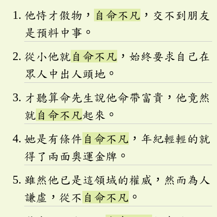
他恃才傲物，
自命不凡
，交不到朋友
是預料中事。
從小他就
自命不凡
，始終要求自己在
眾人中出人頭地。
才聽算命先生說他命帶富貴，他竟然
就
自命不凡
起來。
她是有條件
自命不凡
，年紀輕輕的就
得了兩面奧運金牌。
雖然他已是這領域的權威，然而為人
謙虛，從不
自命不凡
。