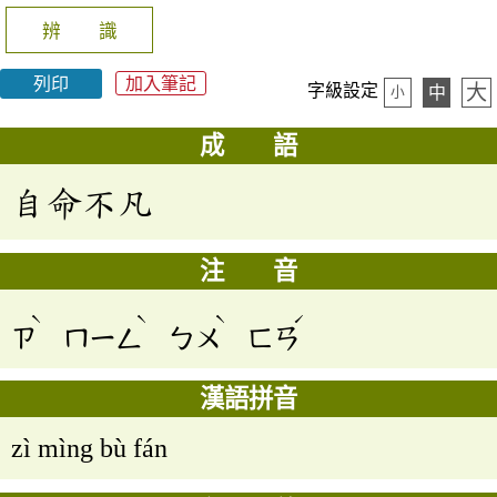
辨 識
列印
加入筆記
大
字級設定
中
小
成 語
自命不凡
注 音
ˋ
ˋ
ˋ
ˊ
ㄗ
ㄇㄧㄥ
ㄅㄨ
ㄈㄢ
漢語拼音
zì mìng bù fán