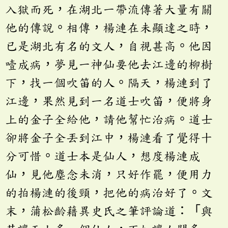
入獄而死，在湖北一帶流傳著大量有關
他的傳說。相傳，楊漣在未顯達之時，
已是湖北有名的文人，自視甚高。他因
噎成病，夢見一神仙要他去江邊的柳樹
下，找一個吹笛的人。隔天，楊漣到了
江邊，果然見到一名道士吹笛，便將身
上的金子全給他，請他幫忙治病。道士
卻將金子全丟到江中，楊漣看了覺得十
分可惜。道士本是仙人，想度楊漣成
仙，見他塵念未消，只好作罷，便用力
的拍楊漣的後頸，把他的病治好了。文
末，蒲松齡藉異史氏之筆評論道：「與