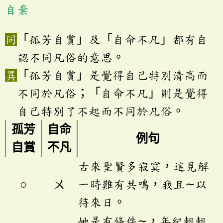
自棄
「孤芳自賞」及「自命不凡」都有自
認不同凡俗的意思。
「孤芳自賞」是覺得自己特別清高而
不同於凡俗；「自命不凡」則是覺得
自己特別了不起而不同於凡俗。
孤芳
自命
例句
自賞
不凡
古來聖賢多寂寞，這見解
○
ㄨ
一時難有共鳴，我且∼以
待來日。
她是有條件∼，年紀輕輕