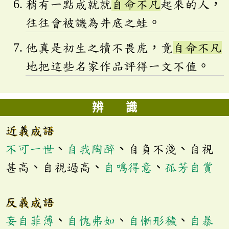
稍有一點成就就
自命不凡
起來的人，
往往會被譏為井底之蛙。
他真是初生之犢不畏虎，竟
自命不凡
地把這些名家作品評得一文不值。
辨 識
近義成語
不可一世
、
自我陶醉
、自負不淺、自視
甚高、自視過高、
自鳴得意
、
孤芳自賞
反義成語
妄自菲薄
、
自愧弗如
、
自慚形穢
、
自暴