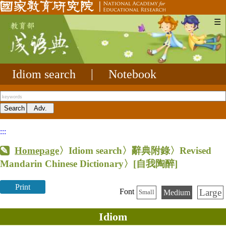
☰
Idiom search
|
Notebook
:::
Homepage
〉Idiom search〉辭典附錄〉Revised
Mandarin Chinese Dictionary〉
[自我陶醉]
Print
Large
Font
Medium
Small
Idiom