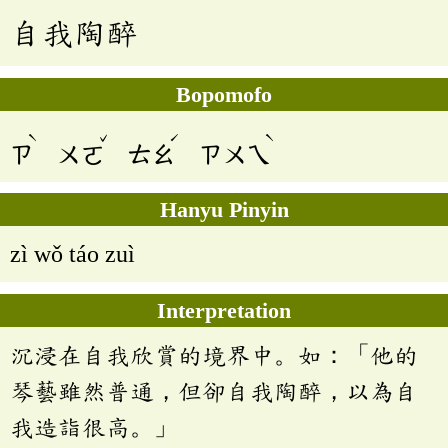
自我陶醉
Bopomofo
ˋ
ˇ
ˊ
ˋ
ㄗ
ㄨㄛ
ㄊㄠ
ㄗㄨㄟ
Hanyu Pinyin
zì wǒ táo zuì
Interpretation
沉浸在自我欣賞的境界中。如：「他的
琴藝雖然普通，但卻自我陶醉，以為自
我造詣很高。」